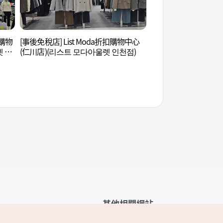
扣購物
[事後免稅店] List Moda折扣購物中心
船橋舊書店街 (배다리
렛 인
(仁川店)(리스트 모다아울렛 인천점)
其他相關網站