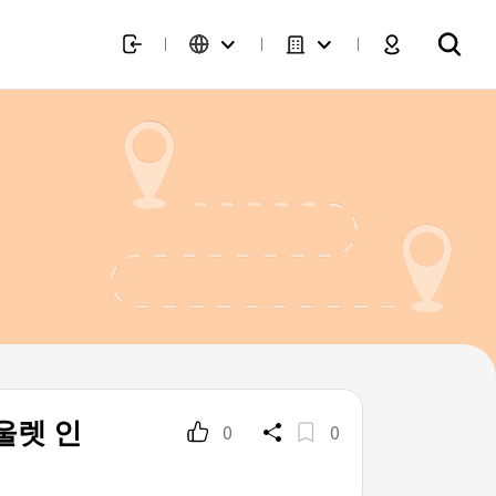
울렛 인
0
0