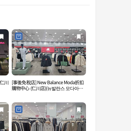
(仁川
[事後免稅店] New Balance Moda折扣
青羅Sparex (청라 
購物中心 (仁川店)(뉴발란스 모다아울
렛 인천점)