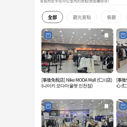
查看附近半徑50公里內的景點(依距離排序)
全部
觀光景點
餐廳
[事後免稅店] Nike MODA Mall (仁川店)
[事後
(나이키 모다아울렛 인천점)
心 (
점)