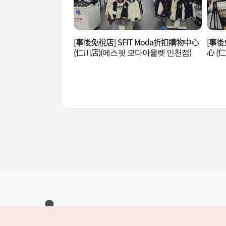
[事後免稅店] SFIT Moda折扣購物中心
[事後
(仁川店)(에스핏 모다아울렛 인천점)
心 (