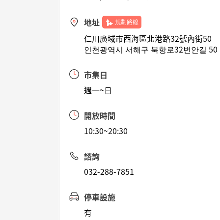
地址
規劃路線
仁川廣域市西海區北港路32號內街50
인천광역시 서해구 북항로32번안길 50 
市集日
週一~日
開放時間
10:30~20:30
諮詢
032-288-7851
停車設施
有