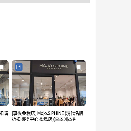
折扣購
[事後免稅店] Mojo.S.PHINE (現代名牌
松島Convensia國
미엄
折扣購物中心 松島店)(모조에스핀 현
벤시아)
대프리미엄아울렛 송도점)