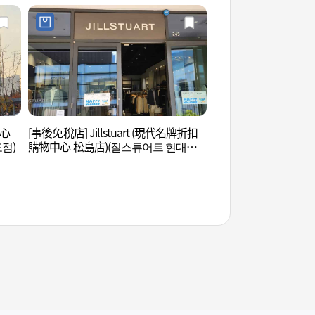
中心
[事後免稅店] Jillstuart (現代名牌折扣
國立世界文字博物館
점)
購物中心 松島店)(질스튜어트 현대프
물관)
리미엄아울렛 송도점)