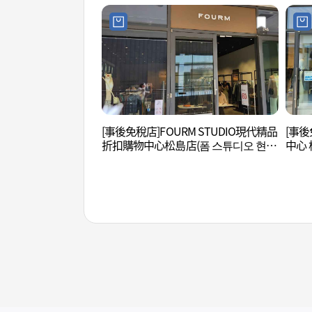
[事後免稅店]FOURM STUDIO現代精品
[事後
折扣購物中心松島店(폼 스튜디오 현대
中心 
프리미엄아울렛 송도점)
렛 송