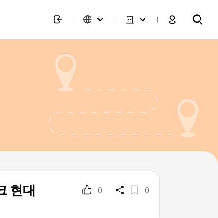
크 현대
0
0