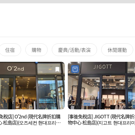
住宿
購物
慶典/活動/表演
休閒運動
免稅店] O'2nd (現代名牌折扣購
[事後免稅店] JIGOTT (現代名牌
 松島店)(오즈세컨 현대프리미
物中心 松島店)(지고트 현대프리
렛 송도점)
아울렛 송도점)