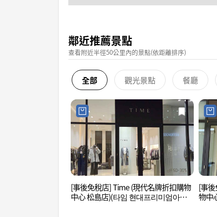
鄰近推薦景點
查看附近半徑50公里內的景點(依距離排序)
全部
觀光景點
餐廳
[事後免稅店] Time (現代名牌折扣購物
[事後
中心 松島店)(타임 현대프리미엄아울
物中心
렛 송도점)
엄아울