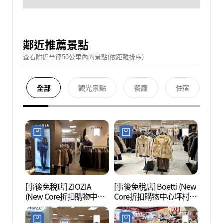
鄰近推薦景點
查看附近半徑50公里內的景點(依距離排序)
全部
觀光景點
餐廳
住宿
[事後免稅店] ZIOZIA
[事後免稅店] Boetti (New
果川
(New Core折扣購物中心
Core折扣購物中心坪村
(과천
坪村店)(지오지아 뉴코아
店)(보에띠 뉴코아아울렛
아울렛 평촌점)
평촌점)