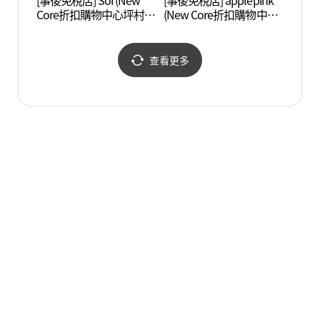
[事後免稅店] Soi (New
[事後免稅店] applepink
穩穩舍
Core折扣購物中心坪村
(New Core折扣購物中心
店)(소이 뉴코아아울렛 평
坪村店)(애플핑크 뉴코아
촌점)
아울렛 평촌점)
查看更多