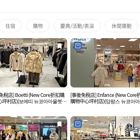
住宿
購物
慶典/活動/表演
休閒運動
稅店] Boetti (New Core折扣購
[事後免稅店] Enfance (New Cor
心坪村店)(보에띠 뉴코아아울렛
購物中心坪村店)(앙팡스 뉴코아
)
평촌점)