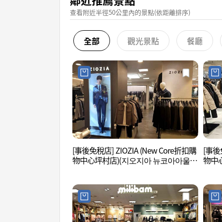
查看附近半徑50公里內的景點(依距離排序)
全部
觀光景點
餐廳
[事後免稅店] ZIOZIA (New Core折扣購
[事後免
物中心坪村店)(지오지아 뉴코아아울렛
物中
평촌점)
평촌점