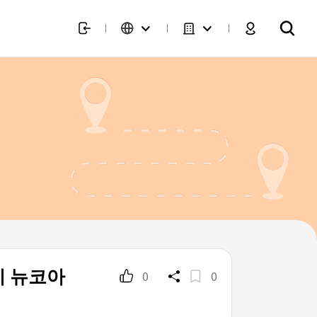
디 뉴코아
0
0