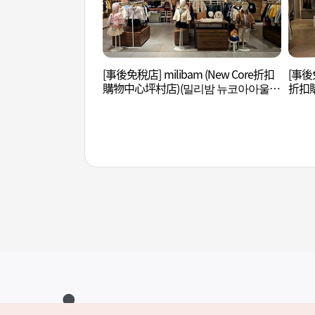
[事後免稅店] milibam (New Core折扣
[事後免
購物中心坪村店)(밀리밤 뉴코아아울렛
折扣
평촌점)
아울렛