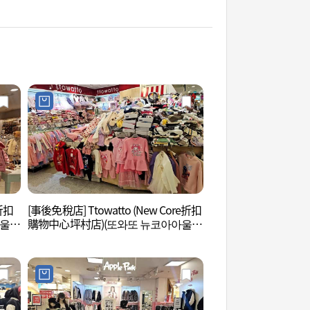
e折扣
[事後免稅店] Ttowatto (New Core折扣
果川野生花自然學習
아울렛
購物中心坪村店)(또와또 뉴코아아울렛
연학습장)
평촌점)