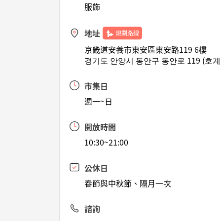
服飾
地址
規劃路線
京畿道安養市東安區東安路119 6樓
경기도 안양시 동안구 동안로 119 (호계
市集日
週一~日
開放時間
10:30~21:00
公休日
春節與中秋節、隔月一次
諮詢