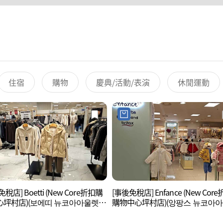
住宿
購物
慶典/活動/表演
休閒運動
稅店] Boetti (New Core折扣購
[事後免稅店] Enfance (New Cor
心坪村店)(보에띠 뉴코아아울렛
購物中心坪村店)(앙팡스 뉴코아
)
평촌점)