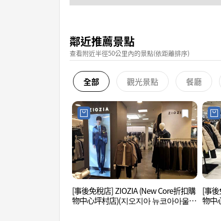
鄰近推薦景點
查看附近半徑50公里內的景點(依距離排序)
全部
觀光景點
餐廳
[事後免稅店] ZIOZIA (New Core折扣購
[事後免
物中心坪村店)(지오지아 뉴코아아울렛
物中
평촌점)
평촌점