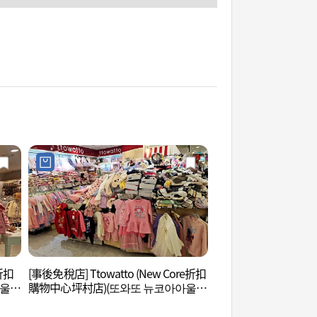
e折扣
[事後免稅店] Ttowatto (New Core折扣
果川野生花自然學習
아울렛
購物中心坪村店)(또와또 뉴코아아울렛
연학습장)
평촌점)