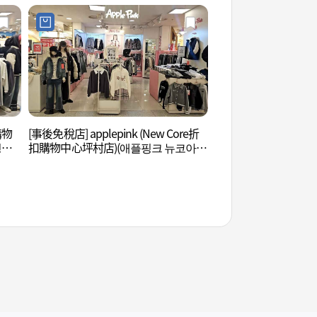
購物
[事後免稅店] applepink (New Core折
安養川 (안양천)
평촌
扣購物中心坪村店)(애플핑크 뉴코아아
울렛 평촌점)