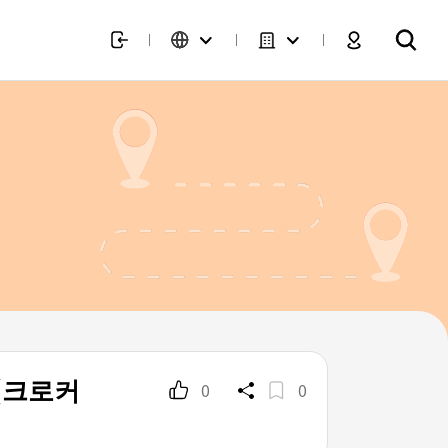
)(크로커
0
0