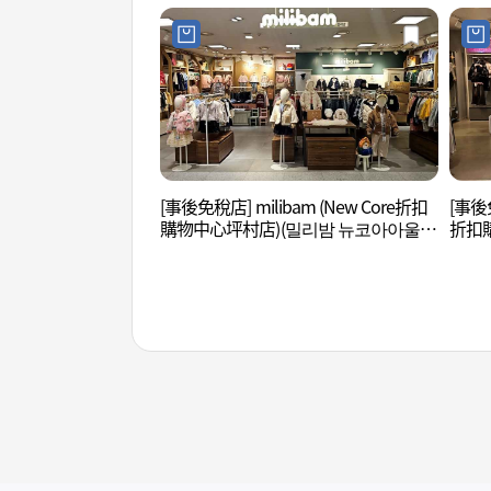
[事後免稅店] milibam (New Core折扣
[事後免
購物中心坪村店)(밀리밤 뉴코아아울렛
折扣
평촌점)
아울렛