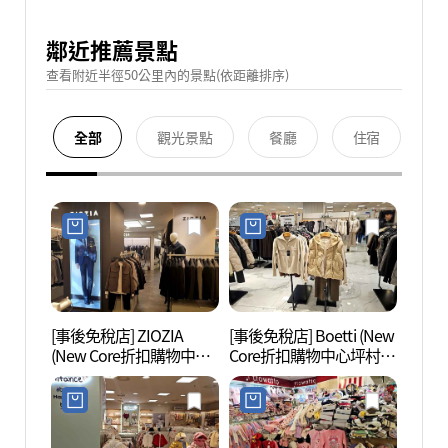
鄰近推薦景點
查看附近半徑50公里內的景點(依距離排序)
全部
觀光景點
餐廳
住宿
[事後免稅店] ZIOZIA
[事後免稅店] Boetti (New
果川
(New Core折扣購物中心
Core折扣購物中心坪村
(과천
坪村店)(지오지아 뉴코아
店)(보에띠 뉴코아아울렛
아울렛 평촌점)
평촌점)