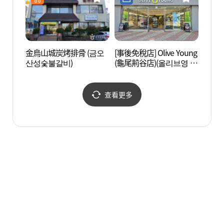
金烏山城炭烤排骨 (금오
[事後免稅店] Olive Young
國立漆
산성숯불갈비)
(龜尾荊谷店)(올리브영 구
립칠곡
미형곡점)
查看更多