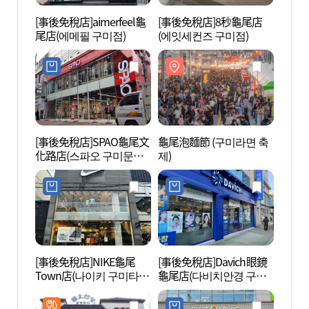
[事後免稅店]aimerfeel龜
[事後免稅店]8秒龜尾店
金烏山
尾店(에메필 구미점)
(에잇세컨즈 구미점)
도립공
[事後免稅店]SPAO龜尾文
龜尾泡麵節 (구미라면 축
朴正熙
化路店(스파오 구미문화
제)
대통령
로점)
[事後免稅店]NIKE龜尾
[事後免稅店]Davich眼鏡
洛東江
Town店(나이키 구미타운
龜尾店(다비치안경 구미
점)
점)