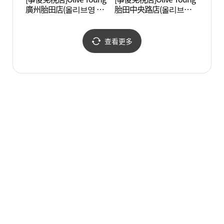
廣州胎田店(올리브영 광
胎田中央路店(올리브영
기))
주태전점)
태전중앙로점)
查看更多