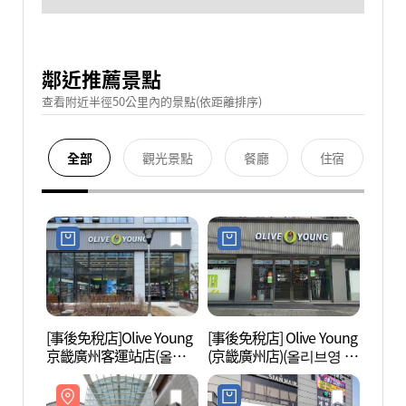
鄰近推薦景點
查看附近半徑50公里內的景點(依距離排序)
全部
觀光景點
餐廳
住宿
[事後免稅店]Olive Young
[事後免稅店] Olive Young
永殷美
京畿廣州客運站店(올리
(京畿廣州店)(올리브영 경
브영 경기광주터미널점)
기광주점)