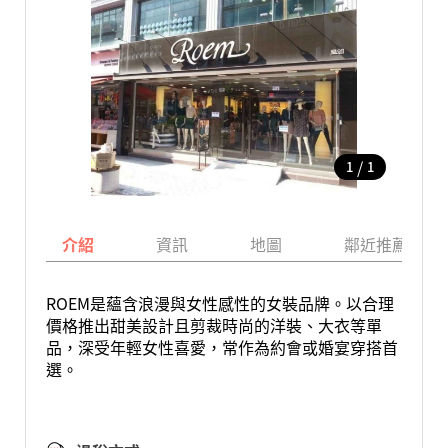
/
1
1
介紹
資訊
地圖
鄰近推薦景點
ROEM是蘊含浪漫與女性感性的女裝品牌。以合理
價格推出甜美設計且剪裁時尚的洋裝、大衣等單
品，深受年輕女性喜愛，常作為約會或婚宴穿搭首
選。