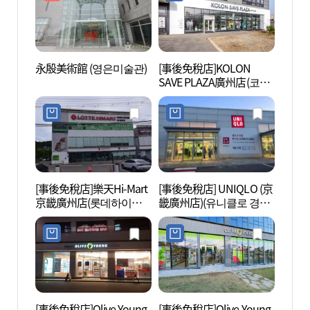
永殷美術館 (영은미술관)
[事後免稅店]KOLON
Spa 
SAVE PLAZA廣州店(코오
村) 
롱세이브프라자 광주점)
조트))
[事後免稅店]樂天Hi-Mart
[事後免稅店] UNIQLO (京
京畿陶
京畿廣州店(롯데하이마
畿廣州店)(유니클로 경기
자박물
트 경기광주점)
광주점)
[事後免稅店]Olive Young
[事後免稅店]Olive Young
長慶寺