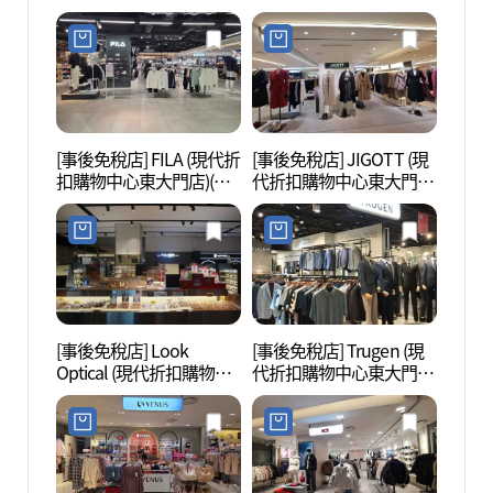
購物中心東大門店)(지오
(샤틴 현대아울렛 동대문
송지오 현대아울렛 동대
점)
문점)
[事後免稅店] FILA (現代折
[事後免稅店] JIGOTT (現
東大門
扣購物中心東大門店)(휠
代折扣購物中心東大門
대문디
라 현대아울렛 동대문점)
店)(JJ지고트 현대아울렛
동대문점)
[事後免稅店] Look
[事後免稅店] Trugen (現
東大門
Optical (現代折扣購物中
代折扣購物中心東大門
대문
心東大門店)(룩옵티컬 현
店)(트루젠 현대아울렛 동
대아울렛 동대문점)
대문점)