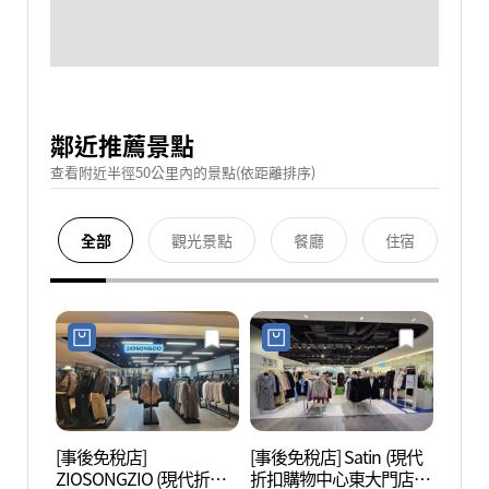
鄰近推薦景點
查看附近半徑50公里內的景點(依距離排序)
全部
觀光景點
餐廳
住宿
[事後免稅店]
[事後免稅店] Satin (現代
清溪
ZIOSONGZIO (現代折扣
折扣購物中心東大門店)
헌책방