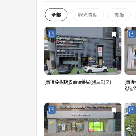
全部
觀光景點
餐廳
[事後免稅店]Saine藥局(센느약국)
[事後
강남