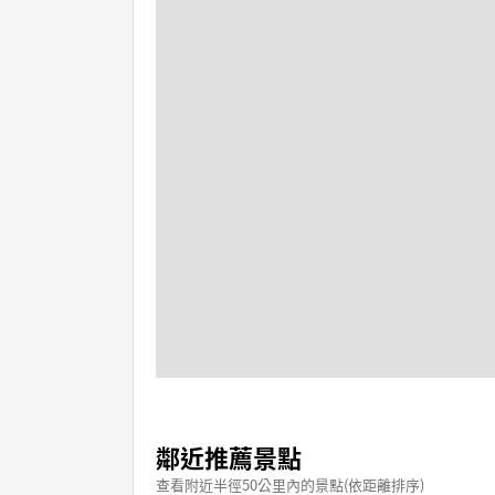
鄰近推薦景點
查看附近半徑50公里內的景點(依距離排序)