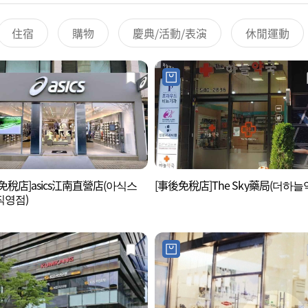
住宿
購物
慶典/活動/表演
休閒運動
免稅店]asics江南直營店(아식스
[事後免稅店]The Sky藥局(더하늘
직영점)