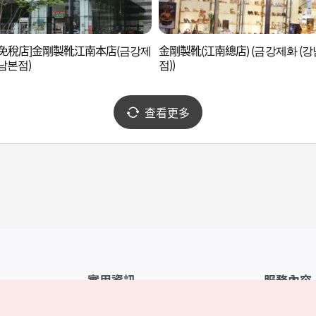
後免稅店]金剛製靴江南本店(금강제
金剛製靴(江南總店) (금강제화 (
남본점)
점))
查看更多
實用資訊
服務內容
韓國觀光公社APP
服務條款