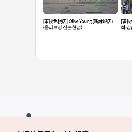
[事後免稅店] Olive Young (新論峴店)
[事
(올리브영 신논현점)
화 강