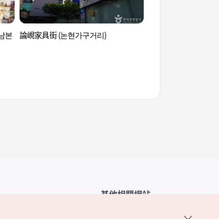
강남본
論峴家具街 (논현가구거리)
L CREER (엘크레)
其他相關網站
韓國觀光公社介紹