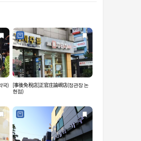
약국)
[事後免稅店]正官庄論峴店(정관장 논
Hema Studio (헤
현점)