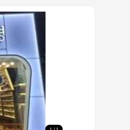
/
1
1