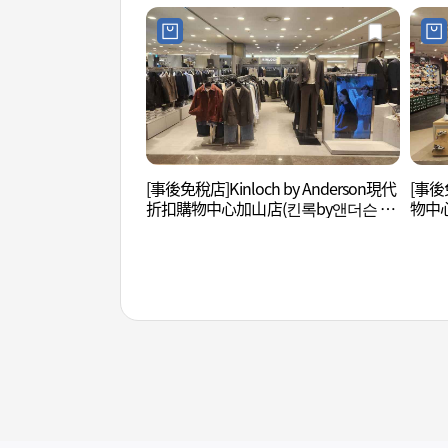
[事後免稅店]Kinloch by Anderson現代
[事後
折扣購物中心加山店(킨록by앤더슨 현
物中心
대아울렛 가산점)
가산점