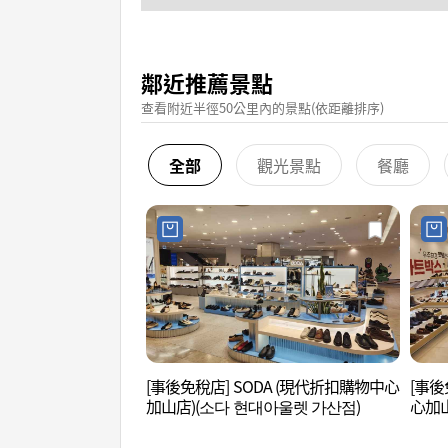
鄰近推薦景點
查看附近半徑50公里內的景點(依距離排序)
全部
觀光景點
餐廳
[事後免稅店] SODA (現代折扣購物中心
[事後
加山店)(소다 현대아울렛 가산점)
心加山