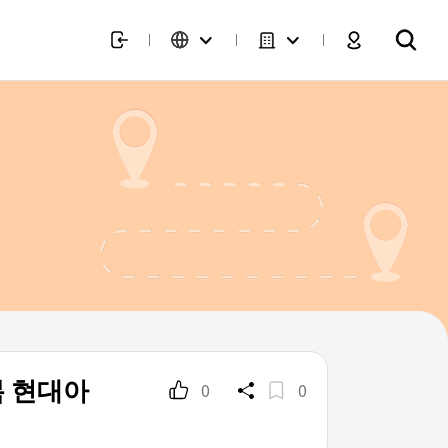
 현대아
0
0