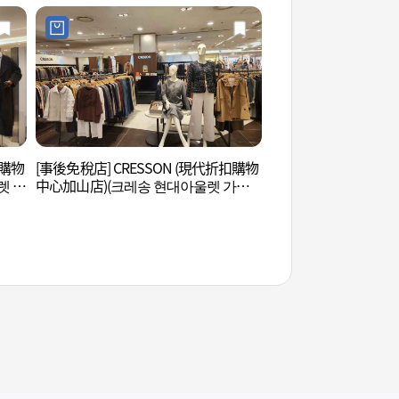
扣購物
[事後免稅店] CRESSON (現代折扣購物
高尺天空巨蛋 (고척 
렛 가
中心加山店)(크레송 현대아울렛 가산
점)