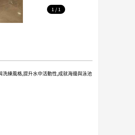
/
1
1
計與洗練風格,提升水中活動性,成就海邊與泳池