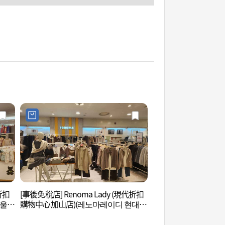
折扣
[事後免稅店] Renoma Lady (現代折扣
Netmarble遊戲博
아울렛
購物中心加山店)(레노마레이디 현대아
물관)
울렛 가산점)