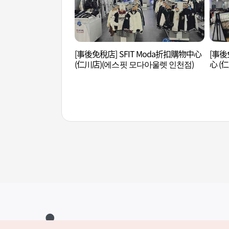
[事後免稅店] SFIT Moda折扣購物中心
[事後
(仁川店)(에스핏 모다아울렛 인천점)
心 (