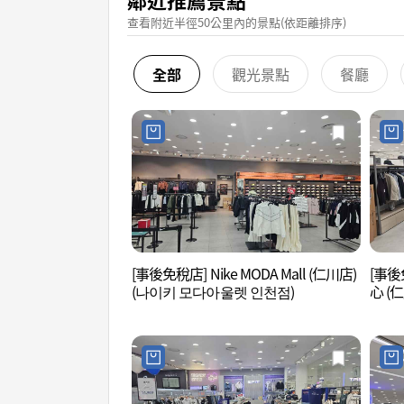
查看附近半徑50公里內的景點(依距離排序)
全部
觀光景點
餐廳
[事後免稅店] Nike MODA Mall (仁川店)
[事後
(나이키 모다아울렛 인천점)
心 (
점)