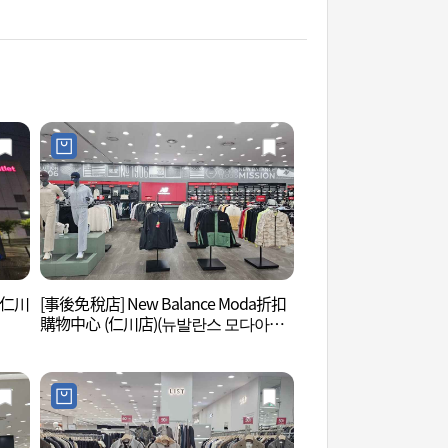
(仁川
[事後免稅店] New Balance Moda折扣
青羅Sparex (청라 
購物中心 (仁川店)(뉴발란스 모다아울
렛 인천점)