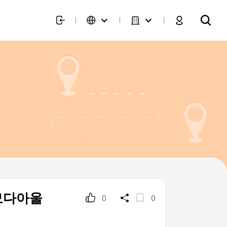
 모다아울
0
0