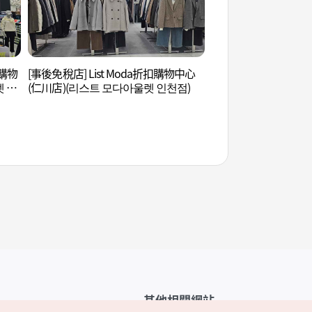
扣購物
[事後免稅店] List Moda折扣購物中心
船橋舊書店街 (배다리
렛 인
(仁川店)(리스트 모다아울렛 인천점)
其他相關網站