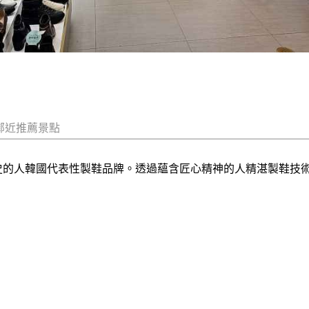
鄰近推薦景點
 多年歷史的人韓國代表性製鞋品牌。透過蘊含匠心精神的人精湛製鞋