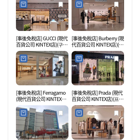
백화점 킨텍스점)
[事後免稅店] GUCCI (現代
[事後免稅店] Burberry (現
One
百貨公司 KINTEX店)(구찌
代百貨公司 KINTEX店)(버
마운트
현대백화점 킨텍스점)
버리 현대백화점 킨텍스
점)
[事後免稅店] Ferragamo
[事後免稅店] Prada (現代
一山Aq
(現代百貨公司 KINTEX店)
百貨公司 KINTEX店)(프라
界(아
(페라가모 현대백화점 킨
다 현대백화점 킨텍스점)
텍스점)