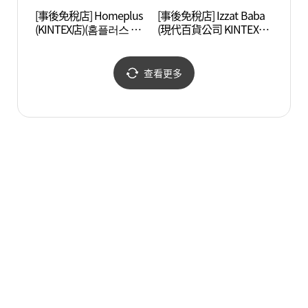
[事後免稅店] Homeplus
[事後免稅店] Izzat Baba
一山
(KINTEX店)(홈플러스 킨
(現代百貨公司 KINTEX店)
공원)
텍스점)
(아이잗바바 현대백화점
킨텍스점)
查看更多