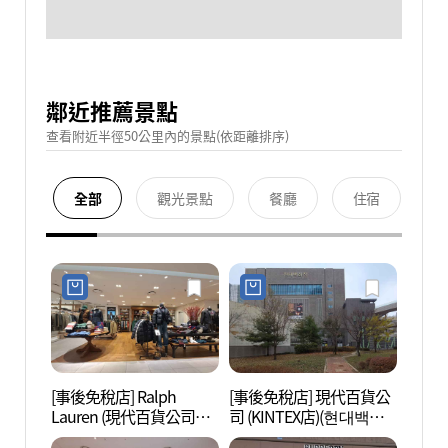
鄰近推薦景點
查看附近半徑50公里內的景點(依距離排序)
全部
觀光景點
餐廳
住宿
[事後免稅店] Ralph
[事後免稅店] 現代百貨公
高陽現
Lauren (現代百貨公司
司 (KINTEX店)(현대백화
대모터
KINTEX店)(랄프로렌 현대
점 킨텍스점)