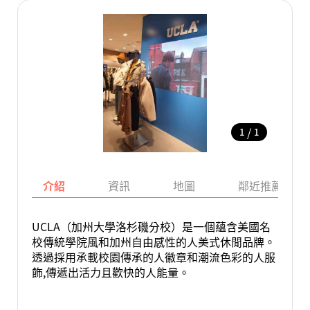
/
1
1
介紹
資訊
地圖
鄰近推薦景點
UCLA（加州大學洛杉磯分校）是一個蘊含美國名
校傳統學院風和加州自由感性的人美式休閒品牌。
透過採用承載校園傳承的人徽章和潮流色彩的人服
飾,傳遞出活力且歡快的人能量。