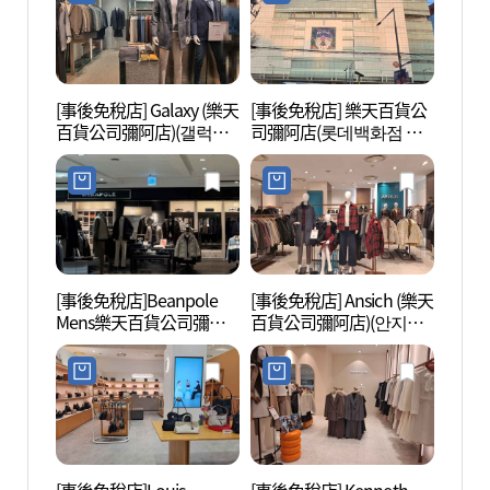
[事後免稅店] Galaxy (樂天
[事後免稅店] 樂天百貨公
北首爾
百貨公司彌阿店)(갤럭시
司彌阿店(롯데백화점 미
의 숲)
롯데백화점 미아점)
아점)
[事後免稅店]Beanpole
[事後免稅店] Ansich (樂天
洪陵樹
Mens樂天百貨公司彌阿
百貨公司彌阿店)(안지크
店(빈폴맨즈 롯데백화점
롯데백화점 미아점)
미아점)