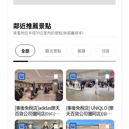
鄰近推薦景點
查看附近半徑50公里內的景點(依距離排序)
全部
觀光景點
餐廳
住宿
[事後免稅店]adidas樂天
[事後免稅店] UNIQLO (樂
夢之林
百貨公司彌阿店(아디다
天百貨公司彌阿店)(유니
아트센
스 롯데백화점 미아점)
클로 롯데백화점 미아점)