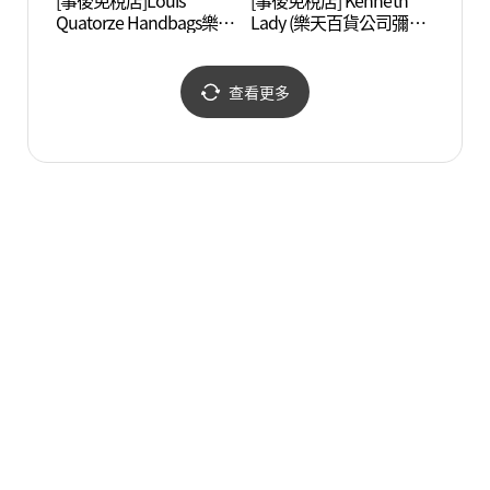
[事後免稅店]Louis
[事後免稅店] Kenneth
慶熙大
Quatorze Handbags樂天
Lady (樂天百貨公司彌阿
百貨公司彌阿店(루이까
店)(케네스레이디 롯데백
또즈 핸드백 롯데백화점
화점 미아점)
미아점)
查看更多