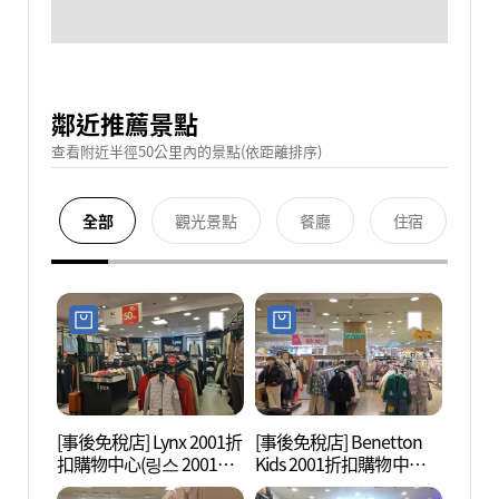
鄰近推薦景點
查看附近半徑50公里內的景點(依距離排序)
全部
觀光景點
餐廳
住宿
[事後免稅店] Lynx 2001折
[事後免稅店] Benetton
首爾
扣購物中心(링스 2001아
Kids 2001折扣購物中心
(서울
울렛 중계점)
(베네통키즈 2001아울렛