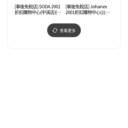
[事後免稅店] SODA 2001
[事後免稅店] Johanex
奇思妙
折扣購物中心(中溪店)(모
2001折扣購物中心(요하
톡 미
스코나 2001아울렛 중계
넥스 2001아울렛 중계점)
점)
查看更多