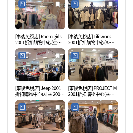
중계점)
[事後免稅店] Roem girls
[事後免稅店] Lifework
首爾
2001折扣購物中心(로엠
2001折扣購物中心(라이
[UN
걸즈 2001아울렛 중계점)
프워크 2001아울렛 중계
(서울
점)
코 세
[事後免稅店] Jeep 2001
[事後免稅店] PROJECT M
北首爾
折扣購物中心(지프 2001
2001折扣購物中心(프로
의 숲)
아울렛 중계점)
젝트엠 2001아울렛 중계
점)