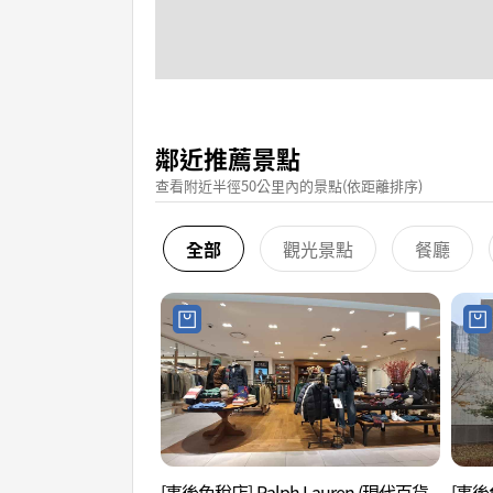
鄰近推薦景點
查看附近半徑50公里內的景點(依距離排序)
全部
觀光景點
餐廳
[事後免稅店] Ralph Lauren (現代百貨
[事後