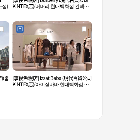
스점)
KINTEX店)(버버리 현대백화점 킨텍스
오 고양)
점)
店)(홈
[事後免稅店] Izzat Baba (現代百貨公司
一山Aqua Plane
KINTEX店)(아이잗바바 현대백화점 킨
넷 일산)
텍스점)