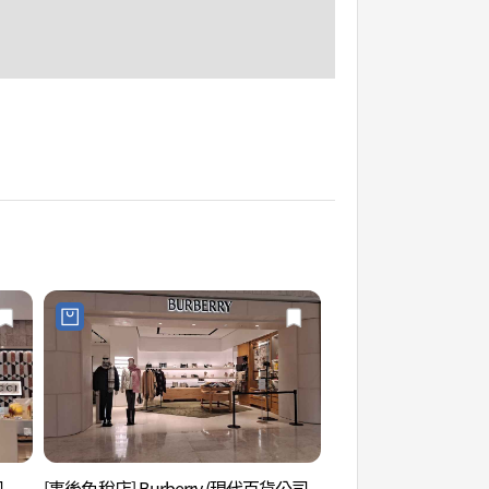
司
[事後免稅店] Burberry (現代百貨公司
高陽現代汽車工作室