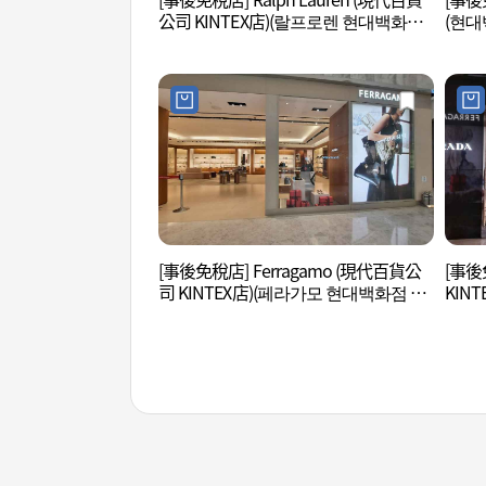
公司 KINTEX店)(랄프로렌 현대백화점
(현대
킨텍스점)
[事後免稅店] Ferragamo (現代百貨公
[事後
司 KINTEX店)(페라가모 현대백화점 킨
KIN
텍스점)
점)