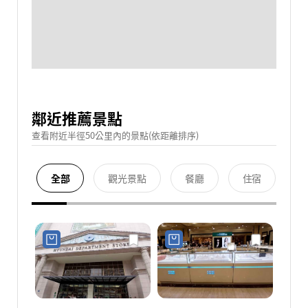
鄰近推薦景點
查看附近半徑50公里內的景點(依距離排序)
全部
觀光景點
餐廳
住宿