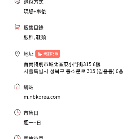
退稅方式
現場+事後
販售目錄
服飾, 鞋類
地址
規劃路線
首爾特別市城北區東小門街315 6樓
서울특별시 성북구 동소문로 315 (길음동) 6층
網站
m.nbkorea.com
市集日
週一~日
開放時間