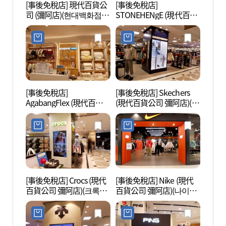
[事後免稅店] 現代百貨公
[事後免稅店]
夢之林
司 (彌阿店)(현대백화점
STONEHENgE (現代百貨
아트센
미아점)
公司 彌阿店)(스톤헨지 현
대백화점 미아점)
[事後免稅店]
[事後免稅店] Skechers
北首爾
AgabangFlex (現代百貨
(現代百貨公司 彌阿店)(스
의 숲)
公司 彌阿店)(아가방플렉
케쳐스 현대백화점 미아
스 현대백화점 미아점)
점)
[事後免稅店] Crocs (現代
[事後免稅店] Nike (現代
首爾貞
百貨公司 彌阿店)(크록스
百貨公司 彌阿店)(나이키
文化遺
현대백화점 미아점)
현대백화점 미아점)
덕왕후
화유산