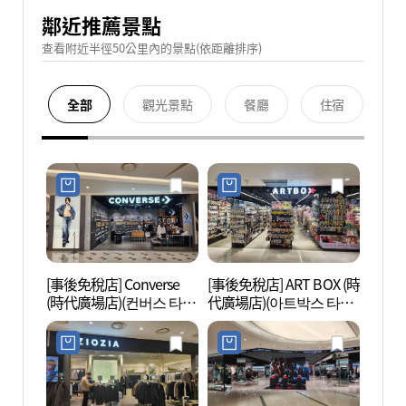
鄰近推薦景點
查看附近半徑50公里內的景點(依距離排序)
全部
觀光景點
餐廳
住宿
[事後免稅店] Converse
[事後免稅店] ART BOX (時
N.Oli
(時代廣場店)(컨버스 타임
代廣場店)(아트박스 타임
브 에
스퀘어점)
스퀘어점)