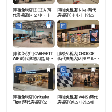
[事後免稅店] ZIOZIA (時
[事後免稅店] Nike (時代
Sea
代廣場店)(지오지아 타임
廣場店)(나이키 타임스퀘
라 워
스퀘어점)
어점)
[事後免稅店] CARHARTT
[事後免稅店] CHCICOR
汝矣島
WIP (時代廣場店)(칼하트
(時代廣場店)(시코르 타임
의도
WIP 타임스퀘어점)
스퀘어점)
[事後免稅店] Onitsuka
[事後免稅店] VANS (時代
D-C
Tiger (時代廣場店)(오니
廣場店)(반스 타임스퀘어
아트센
츠카타이거 타임스퀘어
점)
점)