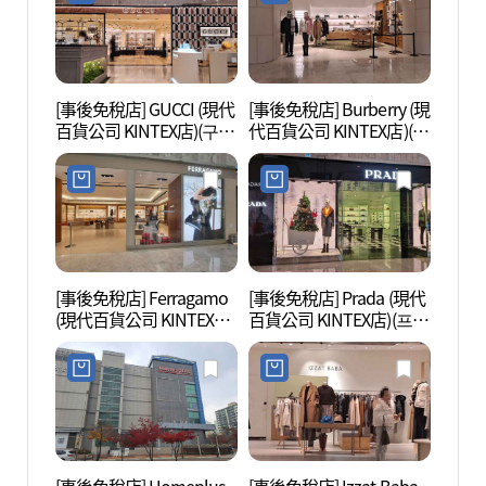
[事後免稅店] GUCCI (現代
[事後免稅店] Burberry (現
One
百貨公司 KINTEX店)(구찌
代百貨公司 KINTEX店)(버
마운트
현대백화점 킨텍스점)
버리 현대백화점 킨텍스
점)
[事後免稅店] Ferragamo
[事後免稅店] Prada (現代
一山Aq
(現代百貨公司 KINTEX店)
百貨公司 KINTEX店)(프라
界(아
(페라가모 현대백화점 킨
다 현대백화점 킨텍스점)
텍스점)