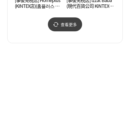
[事後免稅店] Homeplus
[事後免稅店] Izzat Baba
一山
(KINTEX店)(홈플러스 킨
(現代百貨公司 KINTEX店)
공원)
텍스점)
(아이잗바바 현대백화점
킨텍스점)
查看更多