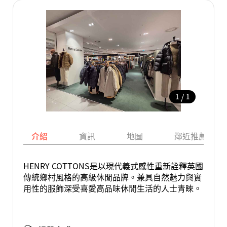
/
1
1
介紹
資訊
地圖
鄰近推薦景點
HENRY COTTONS是以現代義式感性重新詮釋英國
傳統鄉村風格的高級休閒品牌。兼具自然魅力與實
用性的服飾深受喜愛高品味休閒生活的人士青睞。