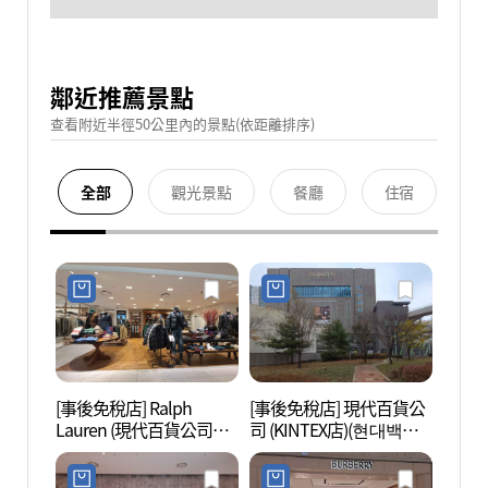
鄰近推薦景點
查看附近半徑50公里內的景點(依距離排序)
全部
觀光景點
餐廳
住宿
[事後免稅店] Ralph
[事後免稅店] 現代百貨公
高陽現
Lauren (現代百貨公司
司 (KINTEX店)(현대백화
대모터
KINTEX店)(랄프로렌 현대
점 킨텍스점)
백화점 킨텍스점)