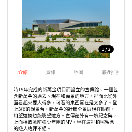
/
1
2
介紹
資訊
地圖
鄰近推薦景點
時19年完成的新萬金項目而設立的宣傳館。一個包
含新萬金的過去、現在和願景的地方。裡面比從外
面看起來要大得多，可看的東西實在是太多了。登
上3樓的觀景台，新萬金的壯麗全景展現在眼前，
用望遠鏡也能眺望遠方。宣傳館外有一塊紀念碑，
上面播放著防彈少年團的MV。坐在這裡拍照留念
的遊人絡繹不絕。