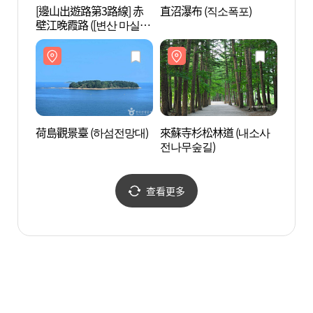
[邊山出遊路第3路線] 赤
直沼瀑布 (직소폭포)
荷島觀
壁江晚霞路 ([변산 마실길
3코스] 적벽강 노을길)
荷島觀景臺 (하섬전망대)
來蘇寺杉松林道 (내소사
來蘇寺
전나무숲길)
안))
查看更多