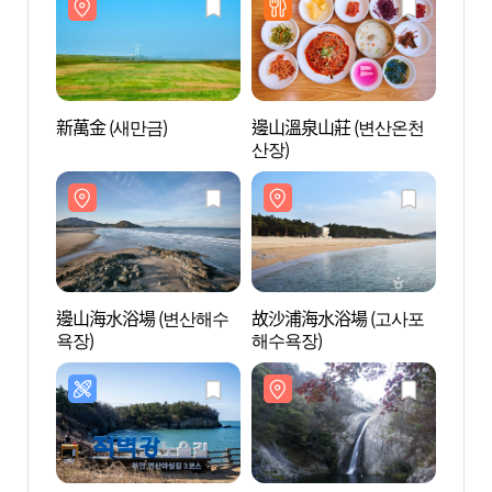
新萬金 (새만금)
邊山溫泉山莊 (변산온천
新萬金
산장)
邊山海水浴場 (변산해수
故沙浦海水浴場 (고사포
故沙浦
욕장)
해수욕장)
해수욕