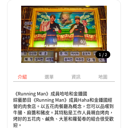
/
1
2
介紹
選單
資訊
地圖
《Running Man》成員哈哈和金鍾國
綜藝節目《Running Man》成員Haha和金鍾國經
營的肉食店。以五花肉餐廳為概念，您可以品嚐到
牛腸、麻醬和豬皮。其特點是工作人員親自烤肉，
烤好的五花肉、鹹魚、大蔥和蘿蔔卷的組合很受歡
迎。