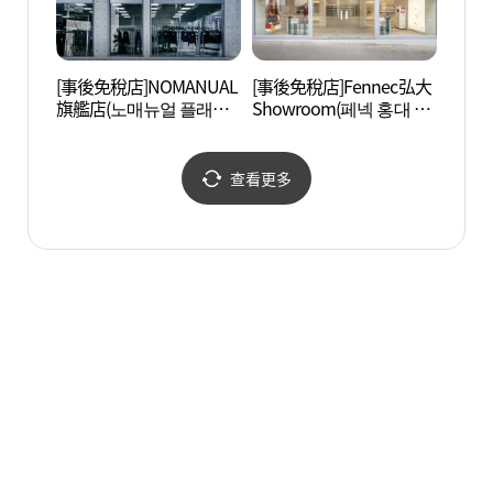
[事後免稅店]NOMANUAL
[事後免稅店]Fennec弘大
Yoon
旗艦店(노매뉴얼 플래그
Showroom(페넥 홍대 쇼
스칼라
십 스토어)
룸)
查看更多