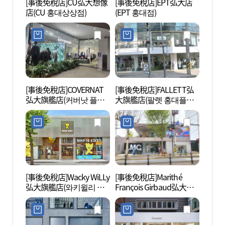
[事後免稅店]CU弘大想像
[事後免稅店]EPT弘大店
KT&
店(CU 홍대상상점)
(EPT 홍대점)
(KT&
[事後免稅店]COVERNAT
[事後免稅店]FALLETT弘
懂我手
弘大旗艦店(커버낫 플래
大旗艦店(팔렛 홍대플래
대로폰
그쉽 홍대점)
그십스토어)
[事後免稅店]Wacky WiLLy
[事後免稅店]Marithé
首爾弘
弘大旗艦店(와키윌리 홍
François Girbaud弘大店
울 홍
대 플래그십)
(마리떼프랑소와저버 홍
대점)