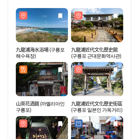
九龍浦海水浴場 (구룡포
九龍浦近代文化歷史館
九龍浦
해수욕장)
(구룡포 근대문화역사관)
해수욕
山茶花酒館 (까멜리아인
九龍浦近代文化歷史街區
九龍
구룡포)
(구룡포 일본인 가옥거리)
(구룡