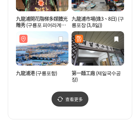
九龍浦開花階梯多媒體光
九龍浦市場(逢3、8日) (구
九龍浦
雕秀 (구룡포 피어라계단
룡포장 (3, 8일))
미디어아트)
九龍浦港 (구룡포항)
第一麵工廠 (제일국수공
虎尾岬
장)
查看更多