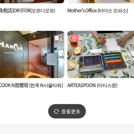
免稅店]OR D'OR(오르디오르)
Mother's Office (마더스 오피스)
 COOK N首爾塔 (한쿡 N서울타워)
ARTEASPOON (아티스푼)
查看更多