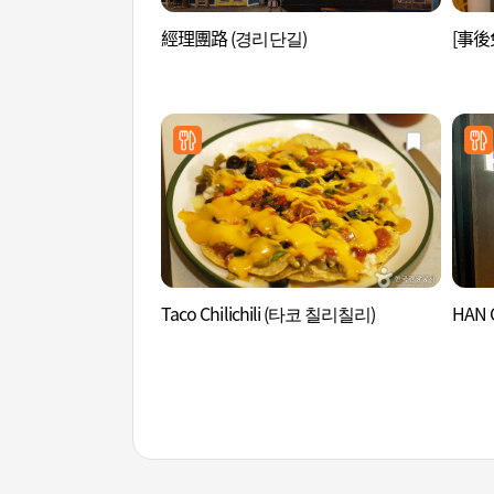
經理團路 (경리단길)
[事後
Taco Chilichili (타코 칠리칠리)
HAN