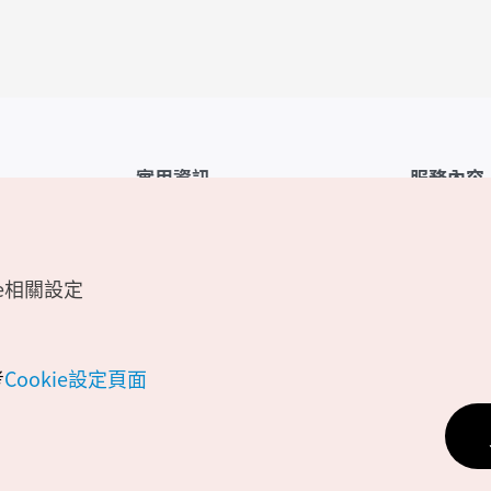
實用資訊
服務內容
韓國觀光公社APP
服務條款
1330韓國旅遊諮詢翻譯熱線
FAQ
e相關設定
韓國旅遊地圖
個人資訊保
電子書
Cookie 設
Odii
Cookie政策
考
Cookie設定頁面
位置資訊服
個人位置資