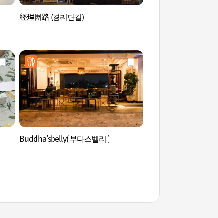
經理團路 (경리단길)
經理團路 (경리단길)
Buddha'sbelly( 부다스벨리 )
戰爭紀念館 (전쟁기