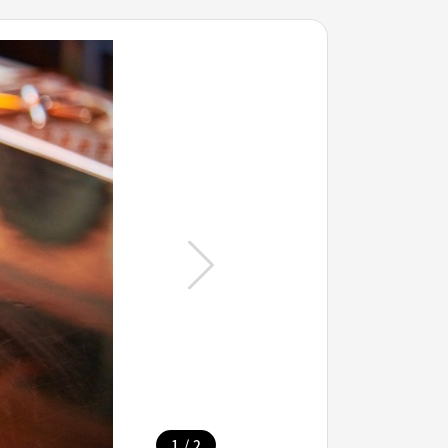
/
1
2