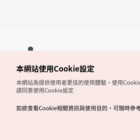
本網站使用Cookie設定
Copyrights (c) 韓國觀光公社版權所有
如有相關疑問或建議，歡迎來信至
官方信箱
chinese_big5@knto.or.kr
本網站為提供使用者更佳的使用體驗，使用Cooki
請同意使用Cookie設定
如欲查看Cookie相關資訊與使用目的，可隨時參