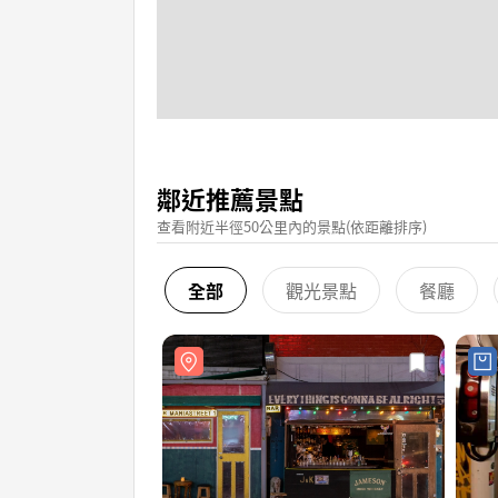
鄰近推薦景點
查看附近半徑50公里內的景點(依距離排序)
全部
觀光景點
餐廳