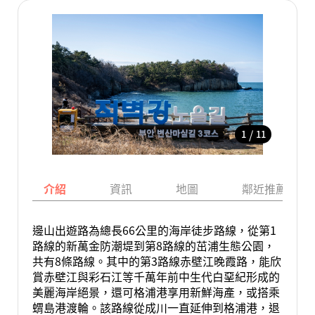
/
1
11
介紹
資訊
地圖
鄰近推薦景點
邊山出遊路為總長66公里的海岸徒步路線，從第1
路線的新萬金防潮堤到第8路線的茁浦生態公園，
共有8條路線。其中的第3路線赤壁江晚霞路，能欣
賞赤壁江與彩石江等千萬年前中生代白堊紀形成的
美麗海岸絕景，還可格浦港享用新鮮海產，或搭乘
蝟島港渡輪。該路線從成川一直延伸到格浦港，退