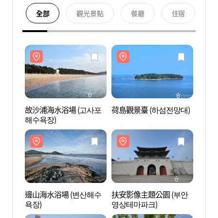
全部
觀光景點
餐廳
住宿
故沙浦海水浴場 (고사포
荷島觀景臺 (하섬전망대)
故沙浦
해수욕장)
해수욕
邊山海水浴場 (변산해수
扶安影像主題公園 (부안
邊山海
욕장)
영상테마파크)
욕장)