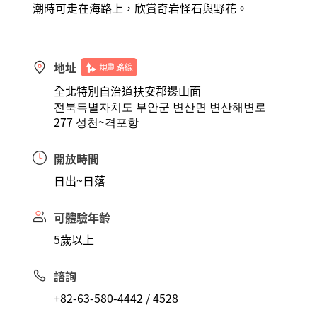
潮時可走在海路上，欣賞奇岩怪石與野花。
地址
規劃路線
全北特別自治道扶安郡邊山面
전북특별자치도 부안군 변산면 변산해변로
277 성천~격포항
開放時間
日出~日落
可體驗年齡
5歲以上
諮詢
+82-63-580-4442 / 4528