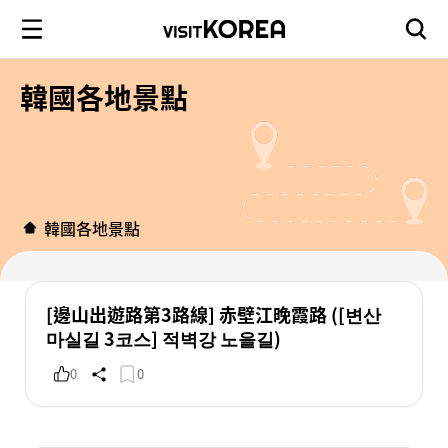
韓國各地景點
韓國各地景點
[邊山出遊路第3路線] 赤壁江晚霞路 ([변산
마실길 3코스] 적벽강 노을길)
0
0