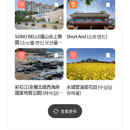
SONO BELLE邊山水上樂
Short And (쇼트앤드)
SON
園 (소노벨 변산 오션플레
園 (
이)
이)
彩石江(全羅北道西海岸
水城堂油菜花田 (수성당
水城堂
國家地質公園) (채석강(전
유채꽃)
유채꽃
북 서해안 국가지질공원))
查看更多