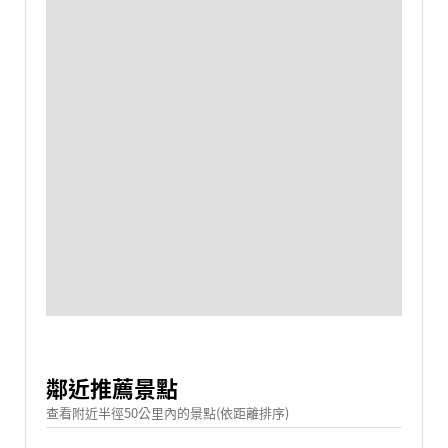
鄰近推薦景點
查看附近半徑50公里內的景點(依距離排序)