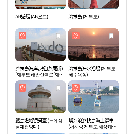
AB遊艇 (AB요트)
濟扶島 (제부도)
濟扶島
濟扶島海岸步道(燕尾街)
濟扶島海水浴場 (제부도
濟扶島
(제부도 해안산책로(제비
해수욕장)
해수욕
꼬리길))
蠶島燈塔觀景臺 (누에섬
嶼海浪濟扶島海上纜車
嶼海
등대전망대)
(서해랑 제부도 해상케이
(서해
블카)
블카)