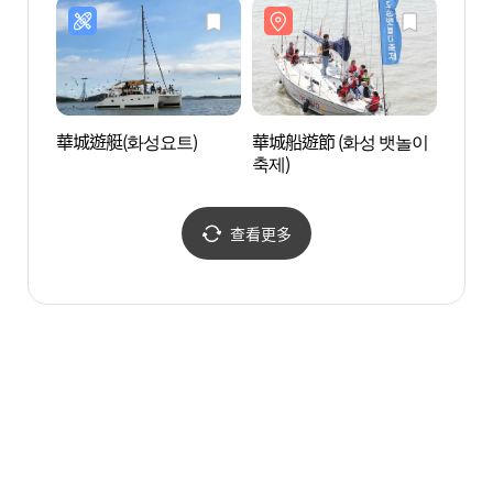
華城遊艇(화성요트)
華城船遊節 (화성 뱃놀이
玻璃島
축제)
물관)
查看更多