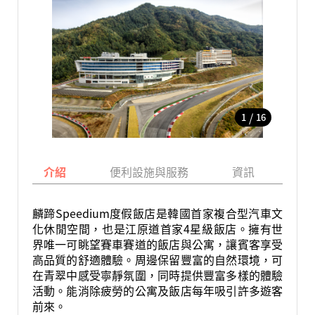
/
1
16
介紹
便利設施與服務
資訊
地
麟蹄Speedium度假飯店是韓國首家複合型汽車文
化休閒空間，也是江原道首家4星級飯店。擁有世
界唯一可眺望賽車賽道的飯店與公寓，讓賓客享受
高品質的舒適體驗。周邊保留豐富的自然環境，可
在青翠中感受寧靜氛圍，同時提供豐富多樣的體驗
活動。能消除疲勞的公寓及飯店每年吸引許多遊客
前來。