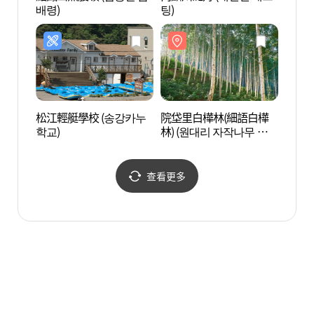
배령)
팅)
松江輕艇學校 (송강카누
院垈里白樺林(細語白樺
將帥臺
학교)
林) (원대리 자작나무 숲
(속삭이는 자작나무 숲))
查看更多