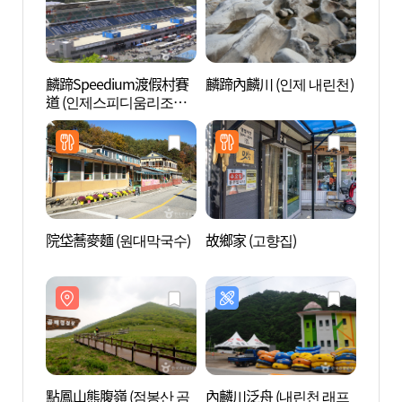
麟蹄Speedium渡假村賽
麟蹄內麟川 (인제 내린천)
麟蹄S
道 (인제스피디움리조트
道 (
서킷)
서킷)
院垈蕎麥麵 (원대막국수)
故鄉家 (고향집)
點鳳山
배령)
點鳳山熊腹嶺 (점봉산 곰
內麟川泛舟 (내린천 래프
芳東泉