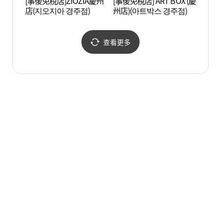
[事後免稅店]ZIOZIA慶州
[事後免稅店] ART BOX (慶
慶州韓
店(지오지아 경주점)
州店)(아트박스 경주점)
복판)
查看更多