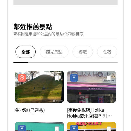
鄰近推薦景點
查看附近半徑50公里內的景點(依距離排序)
全部
觀光景點
餐廳
住宿
金冠塚 (금관총)
[事後免稅店]Holika
金冠塚
Holika慶州店(홀리카홀리
카 경주점)