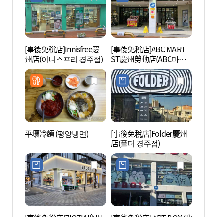
[事後免稅店]Innisfree慶
[事後免稅店]ABC MART
慶州大
州店(이니스프리 경주점)
ST慶州勞動店(ABC마트
릉원 
ST 경주노동점)
平壤冷麵 (평양냉면)
[事後免稅店]Folder慶州
慶州歷
店(폴더 경주점)
世界文
유적지
문화유