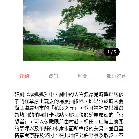
/
1
5
介紹
資訊
地圖
鄰近推薦景點
韓劇《壞媽媽》中，劇中的人物強豪兒時與鄰居孩
子們在草原上玩耍的場景拍攝地，即是位於韓國慶
尚北道慶州市的「花郎之丘」，並且被社交媒體選
為熱門的拍照打卡地點。爬上位於懸崖盡頭的「冥
想岩」，可以俯瞰眼前由村莊、梯田、山坡上廣闊
的草坪以及平靜的水庫水面所構成的美景，並且盡
情享受寧靜及悠閒。在此地僅允許野餐及散步，不