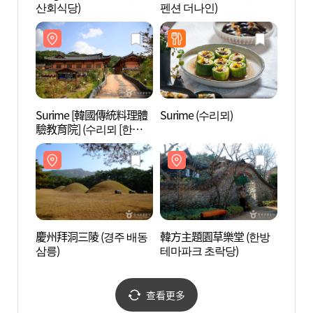
산회식당)
펜션 더나인)
삼릉)
Surime [韓國傳統料理體
Surime (수리뫼)
慶州金
驗教育院] (수리뫼 [한국
신묘)
전통음식체험교육원])
慶州拜洞三陵 (경주 배동
韓方主題園草樂堂 (한방
慶州五
삼릉)
테마파크 초락당)
查看更多