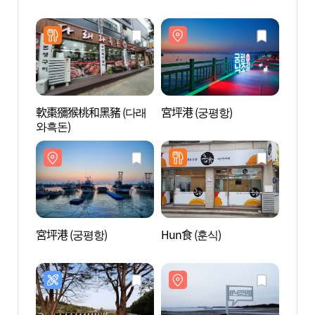
軟棗獼猴桃和黑豬 (다래
宮坪港 (궁평항)
宮坪港
와흑돈)
宮坪港 (궁평항)
Hun食 (훈식)
宮坪里
해수욕