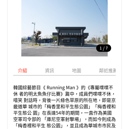
/
1
7
介紹
資訊
地圖
鄰近推薦景點
韓國綜藝節目《 Running Man 》的《專屬喋喋不
休 者的明太魚魚仔比賽》篇中，成員們喋喋不休，
嘻笑 對話時，背後一片綠色草原的所在地，即是京
畿道華 城市的「梅香里和平生態公園」「梅香裡和
平生態公 園」在長達54年的期間，一直作為美國
空軍司令部的 「庫尼空軍射擊場」，而如今則成為
「梅香裡和平生 態公園」，並且成為華城市市民及