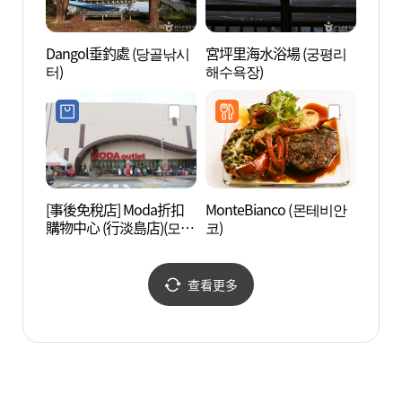
Dangol垂釣處 (당골낚시
宮坪里海水浴場 (궁평리
華城韓
터)
해수욕장)
성 우
[事後免稅店] Moda折扣
MonteBianco (몬테비안
新平
購物中心 (行淡島店)(모다
코)
院 (
아울렛 행담도점)
문화원
查看更多