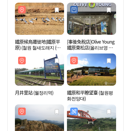
관)
鐵原候鳥遷徙地(鐵原平
[事後免稅店]Olive Young
鐵原
原) (철원 철새도래지 (철
鐵原東松店(올리브영 철
原) 
원평야))
원동송점)
원평야
月井里站 (월정리역)
鐵原和平瞭望臺 (철원평
鐵原和
화전망대)
화전망