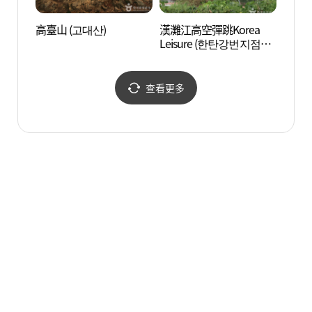
高臺山 (고대산)
漢灘江高空彈跳Korea
鐵原漢
Leisure (한탄강번지점프
한탄강
코리아레저)
查看更多