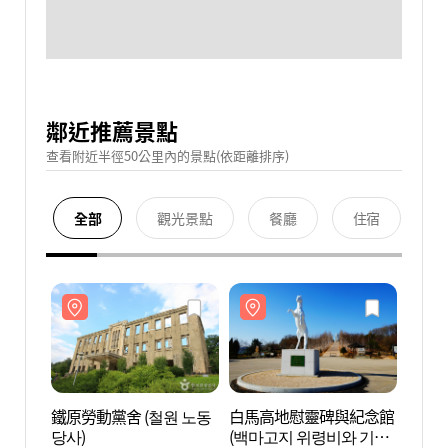
鄰近推薦景點
查看附近半徑50公里內的景點(依距離排序)
全部
觀光景點
餐廳
住宿
鐵原勞動黨舍 (철원 노동
白馬高地慰靈碑與紀念館
鐵原勞
당사)
(백마고지 위령비와 기념
당사)