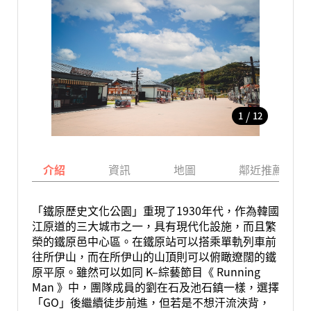
/
1
12
介紹
資訊
地圖
鄰近推薦景點
「鐵原歷史文化公園」重現了1930年代，作為韓國
江原道的三大城市之一，具有現代化設施，而且繁
榮的鐵原邑中心區。在鐵原站可以搭乘單軌列車前
往所伊山，而在所伊山的山頂則可以俯瞰遼闊的鐵
原平原。雖然可以如同 K–綜藝節目《 Running
Man 》中，團隊成員的劉在石及池石鎮一樣，選擇
「GO」後繼續徒步前進，但若是不想汗流浹背，