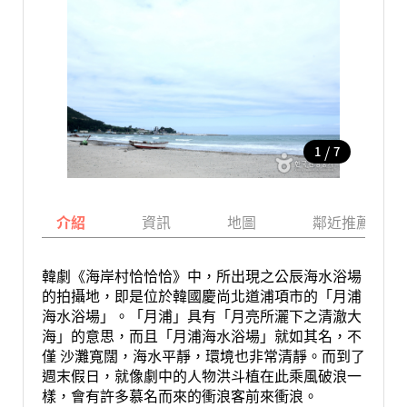
/
1
7
介紹
資訊
地圖
鄰近推薦景點
韓劇《海岸村恰恰恰》中，所出現之公辰海水浴場
的拍攝地，即是位於韓國慶尚北道浦項市的「月浦
海水浴場」。「月浦」具有「月亮所灑下之清澈大
海」的意思，而且「月浦海水浴場」就如其名，不
僅 沙灘寬闊，海水平靜，環境也非常清靜。而到了
週末假日，就像劇中的人物洪斗植在此乘風破浪一
樣，會有許多慕名而來的衝浪客前來衝浪。