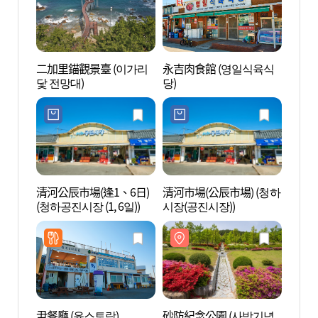
二加里錨觀景臺 (이가리
永吉肉食館 (영일식육식
二加里
닻 전망대)
당)
닻 전
清河公辰市場(逢1、6日)
清河市場(公辰市場) (청하
延山溫
(청하공진시장 (1, 6일))
시장(공진시장))
파크)
尹餐廳 (윤스토랑)
砂防紀念公園 (사방기념
寶鏡寺