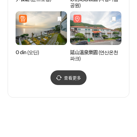
공원)
O din (오딘)
延山溫泉樂園 (연산온천
七浦海
파크)
욕장)
查看更多