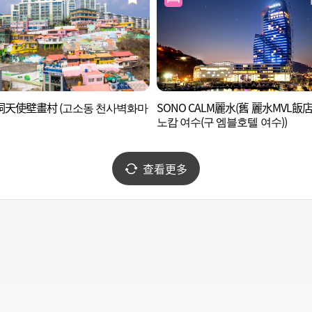
洞天使壁畫村 (고소동 천사벽화마
SONO CALM麗水(舊 麗水MVL飯店)
노캄 여수(구 엠블호텔 여수))
查看更多