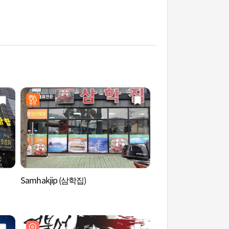
Samhakjip (삼학집)
浪漫小吃攤街 (낭만