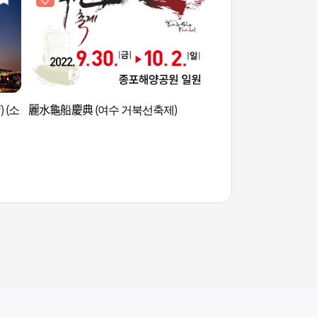
 (소
麗水龜船慶典 (여수 거북선축제)
突山公園 (돌산공원)