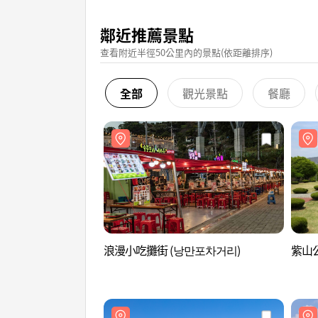
鄰近推薦景點
查看附近半徑50公里內的景點(依距離排序)
全部
觀光景點
餐廳
浪漫小吃攤街 (낭만포차거리)
紫山公