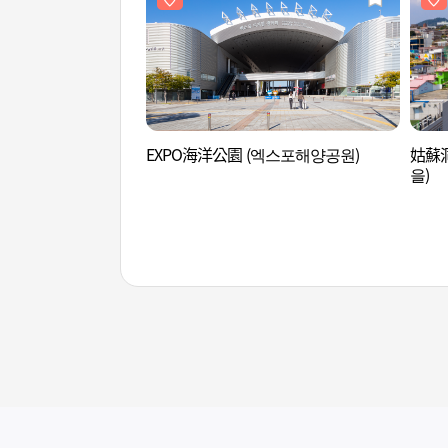
EXPO海洋公園 (엑스포해양공원)
姑蘇
을)