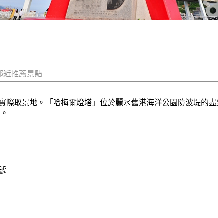
鄰近推薦景點
實際取景地。「哈梅爾燈塔」位於麗水舊港海洋公園防波堤的盡
名。
號