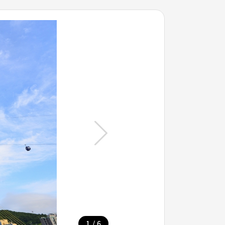
/
1
6