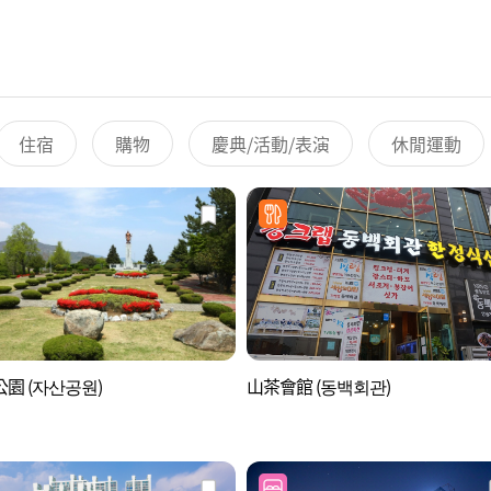
住宿
購物
慶典/活動/表演
休閒運動
園 (자산공원)
山茶會館 (동백회관)