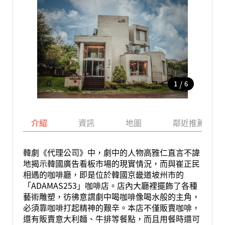
/
1
6
介紹
資訊
地圖
鄰近推薦景點
韓劇《代理公司》中，劇中的人物高雅仁直言不諱
地揭示韓國廣告看板市場的現實情況，而與崔正民
相遇的咖啡廳，即是位於韓國京畿道坡州市的
「ADAMAS253」咖啡店。店內大廳裡擺飾了各種
藝術雕塑，彷彿意謂劇中喝咖啡像喝水般的主角，
必須靠咖啡打起精神的艱辛。本店不僅販賣咖啡，
還有販賣意大利麵、牛排等餐點，而且用餐時還可