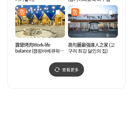
스)
스)
露營烤肉Work-life
高句麗最強達人之家 (고
坡州長
balance (캠핑바베큐워라
구려 최강 달인의 집)
文化遺
벨)
네스코
查看更多