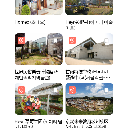
Homeo (호메오)
Heyri藝術村 (헤이리 예술
Hey
마을)
마을)
世界民俗樂器博物館 (세
首爾特技學校 (Marshall
首爾特技
계민속악기박물관)
藝術中心) (서울액션스쿨
藝術中
(마샬아트센터))
(마샬
Heyri 草莓樂園 (헤이리 딸
京畿未来教育坡州校区
京畿
기가좋아)
(경기미래교육 파주캠퍼
(경기