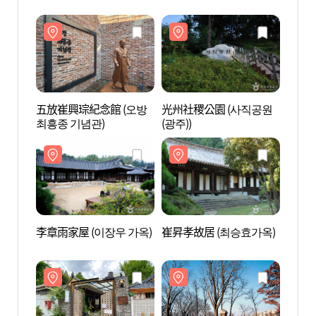
五放崔興琮紀念館 (오방
光州社稷公園 (사직공원
五放崔
최흥종 기념관)
(광주))
최흥종
李章雨家屋 (이장우 가옥)
崔昇孝故居 (최승효가옥)
李章雨