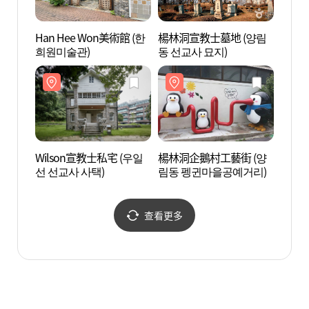
Han Hee Won美術館 (한
楊林洞宣教士墓地 (양림
Han 
희원미술관)
동 선교사 묘지)
희원미
Wilson宣教士私宅 (우일
楊林洞企鵝村工藝街 (양
Wil
선 선교사 사택)
림동 펭귄마을공예거리)
선 선
查看更多