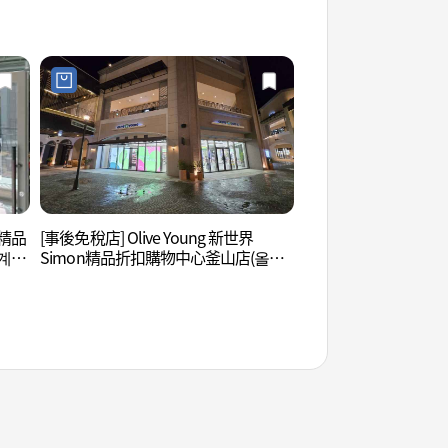
n精品
[事後免稅店] Olive Young 新世界
甕器谷陶藝(옹기골도
세계사
Simon精品折扣購物中心釜山店(올리
브영 신세계사이먼프리미엄아울렛 부
산점)