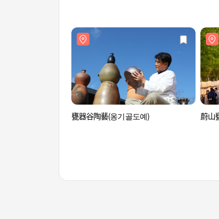
甕器谷陶藝(옹기골도예)
蔚山甕