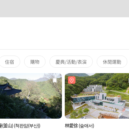
住宿
購物
慶典/活動/表演
休閒運動
(釜山) (척판암(부산))
林愛徐 (숲애서)