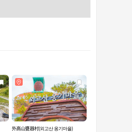
外高山甕器村(외고산 옹기마을)
內院庵(蔚山)(내원암(