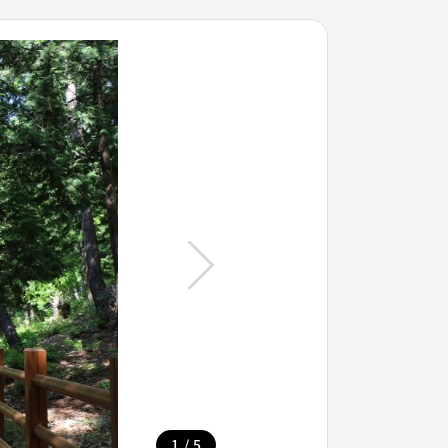
/
1
5