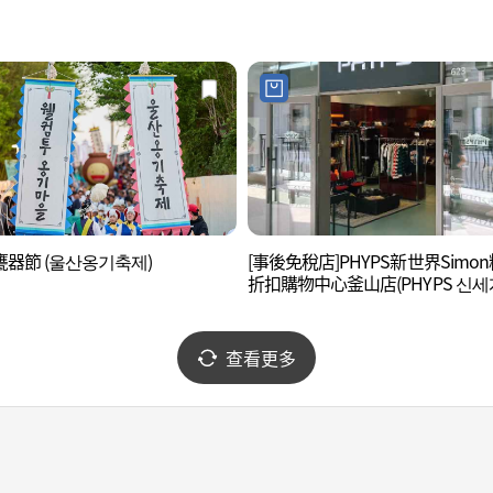
器節 (울산옹기축제)
[事後免稅店]PHYPS新世界Simo
折扣購物中心釜山店(PHYPS 신
이먼프리미엄아울렛 부산점)
查看更多