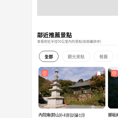
鄰近推薦景點
查看附近半徑50公里內的景點(依距離排序)
全部
觀光景點
餐廳
內院庵(蔚山)(내원암(울산))
擲板庵