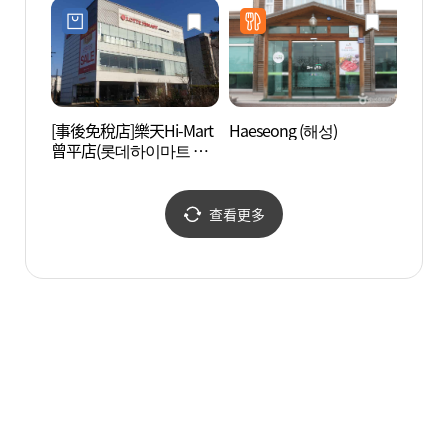
[事後免稅店]樂天Hi-Mart
Haeseong (해성)
琅秋
曾平店(롯데하이마트 증
(낭추
평점)
查看更多