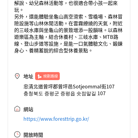
解說、幼兒森林活動等，也很適合帶小孩一起來
玩。
另外，還能體驗坐龜山高空滑索、雪橇場、森林冒
險設施等山林休閒活動。在雲霧繚繞的天氣，附近
的三岐水庫與坐龜山的景致增添一股韻味。以森林
遊樂區為主軸，結合休養村、三岐水庫、MTB路
線、登山步道等設施，是能一口氣體驗文化、鍛鍊
身心、養精蓄銳的綜合型休養景點。
地址
規劃路線
忠清北道曾坪郡曾坪邑Sotjeommal街107
충청북도 증평군 증평읍 솟점말길 107
網站
https://www.foresttrip.go.kr/
開放時間