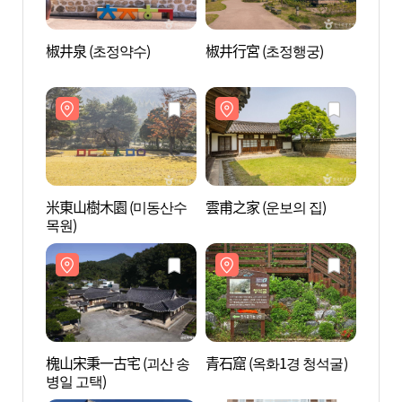
椒井泉 (초정약수)
椒井行宮 (초정행궁)
椒井泉
米東山樹木園 (미동산수
雲甫之家 (운보의 집)
雲甫之
목원)
槐山宋秉一古宅 (괴산 송
青石窟 (옥화1경 청석굴)
青石窟
병일 고택)