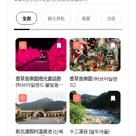
全部
觀光景點
餐廳
住宿
香草島樂園燈光童話節
香草島樂園 (허브아일랜
香草島
(허브아일랜드 불빛동화
드)
드)
축제)
新北渡假村溫泉池 (신북
十二溪谷 (열두개울)
十二溪