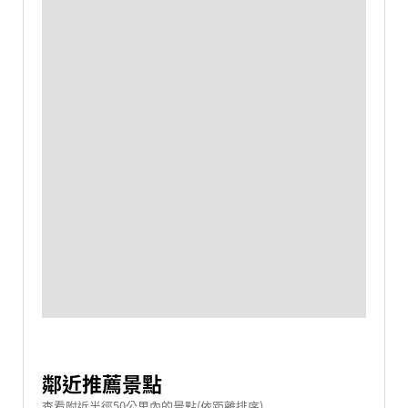
鄰近推薦景點
查看附近半徑50公里內的景點(依距離排序)