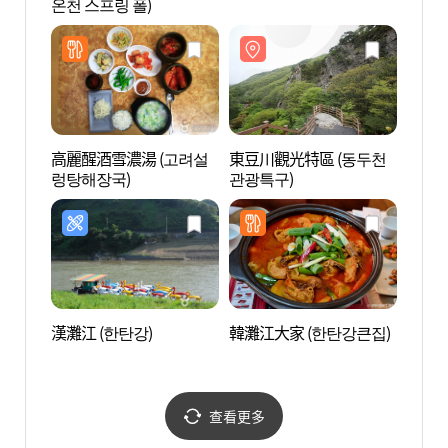
온천 스프링 폴)
高麗醒酒雪濃湯 (고려설
東豆川觀光特區 (동두천
東豆川
렁탕해장국)
관광특구)
천 자
漢灘江 (한탄강)
韓灘江大家 (한탄강큰집)
漢灘江
광지)
查看更多