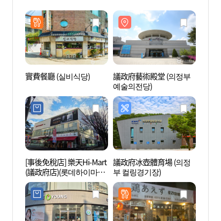
實費餐廳 (실비식당)
議政府藝術殿堂 (의정부
議政府
예술의전당)
예술의
[事後免稅店] 樂天Hi-Mart
議政府冰壺體育場 (의정
道峰山
(議政府店)(롯데하이마트
부 컬링경기장)
의정부점)