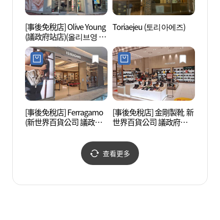
[事後免稅店] Olive Young
Toriaejeu (토리아에즈)
北漢
(議政府站店)(올리브영 의
區) 
정부역점)
지구))
[事後免稅店] Ferragamo
[事後免稅店] 金剛製靴 新
長興炭
(新世界百貨公司 議政府
世界百貨公司 議政府店
숯가마
店)(페라가모 신세계백화
(금강제화 신세계백화점
점 의정부점)
의정부점)
查看更多