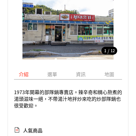
/
1
12
介紹
選單
資訊
地圖
1973年開幕的部隊鍋專賣店。辣辛奇和精心熬煮的
湯頭滋味一絕，不帶湯汁地拌炒來吃的炒部隊鍋也
很受歡迎。
人氣商品