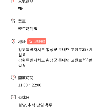
人氣商品
韓牛
菜單
韓牛吃到飽
地址
規劃路線
강원특별자치도 횡성군 둔내면 고원로398번
길 6
강원특별자치도 횡성군 둔내면 고원로398번
길 6
開放時間
11:00 ~ 22:00
公休日
설날, 추석 당일 휴무