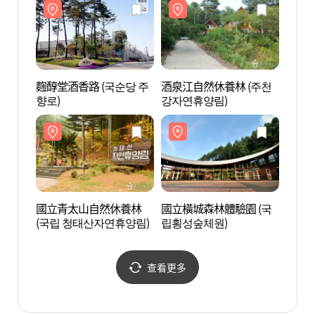
麴醇堂酒香路 (국순당 주
酒泉江自然休養林 (주천
鳳凰島
향로)
강자연휴양림)
스 블
國立青太山自然休養林
國立橫城森林體驗園 (국
安興豆
(국립 청태산자연휴양림)
립횡성숲체원)
흥찐
查看更多