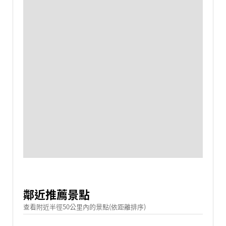
鄰近推薦景點
查看附近半徑50公里內的景點(依距離排序)