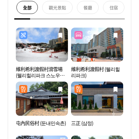
全部
觀光景點
餐廳
住宿
維利希利渡假村滑雪場
維利希利渡假村 (웰리힐
麴醇堂
(웰리힐리파크 스노우파
리파크)
향로)
크)
屯內民俗村 (둔내민속촌)
三正 (삼정)
國立
(국립