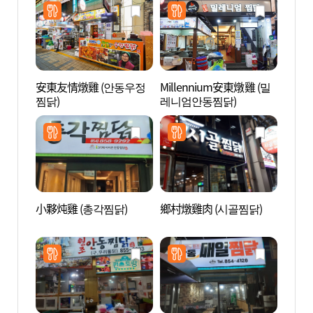
安東友情燉雞 (안동우정
Millennium安東燉雞 (밀
安東市
찜닭)
레니엄안동찜닭)
장 찜
小夥炖雞 (총각찜닭)
鄉村燉雞肉 (시골찜닭)
傳統文
통문