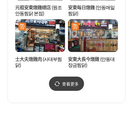
元祖安東燉雞總店 (원조
安東每日燉雞 (안동매일
草本園
안동찜닭 본점)
찜닭)
士大夫燉雞肉 (사대부찜
安東大長今燉雞 (안동대
新世
닭)
장금찜닭)
查看更多