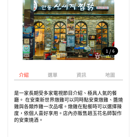
/
1
6
介紹
選單
資訊
地圖
是一家長期受多家電視節目介紹、極具人氣的餐
廳。 在安東新世界燉雞可以同時點安東燉雞、醬燒
雞與各類炸雞一次品嚐。燉雞在點餐時可以選擇辣
度，依個人喜好享用。店內亦販售趙玉花名師製作
的安東燒酒。