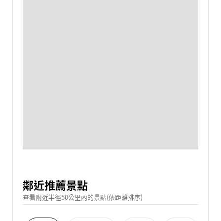
鄰近推薦景點
查看附近半徑50公里內的景點(依距離排序)