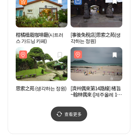
柑橘植栽咖啡廳(시트러
[事後免稅店]思索之苑(생
[濟州
스 가드닝 카페)
각하는 정원)
~翰林
코스]
思索之苑 (생각하는 정원)
[濟州偶來第14路線] 楮旨
挾才窟
~翰林偶來 ([제주올레 14
한림공
코스] 저지~한림 올레)
查看更多