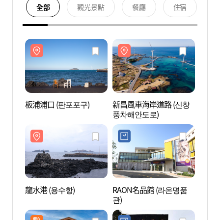
全部
觀光景點
餐廳
住宿
板浦浦口 (판포포구)
新昌風車海岸道路 (신창
板浦浦
풍차해안도로)
龍水港 (용수항)
RAON名品館 (라온명품
龍水港
관)