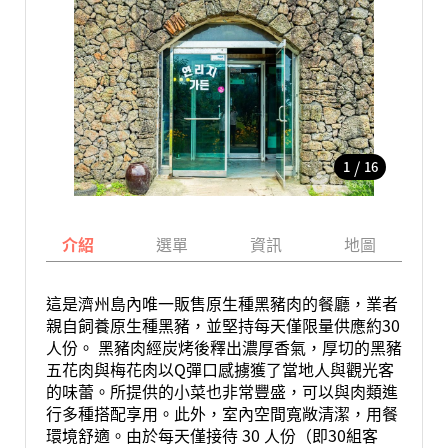
/
1
16
介紹
選單
資訊
地圖
這是濟州島內唯一販售原生種黑豬肉的餐廳，業者
親自飼養原生種黑豬，並堅持每天僅限量供應約30
人份。 黑豬肉經炭烤後釋出濃厚香氣，厚切的黑豬
五花肉與梅花肉以Q彈口感擄獲了當地人與觀光客
的味蕾。所提供的小菜也非常豐盛，可以與肉類進
行多種搭配享用。此外，室內空間寬敞清潔，用餐
環境舒適。由於每天僅接待 30 人份（即30組客