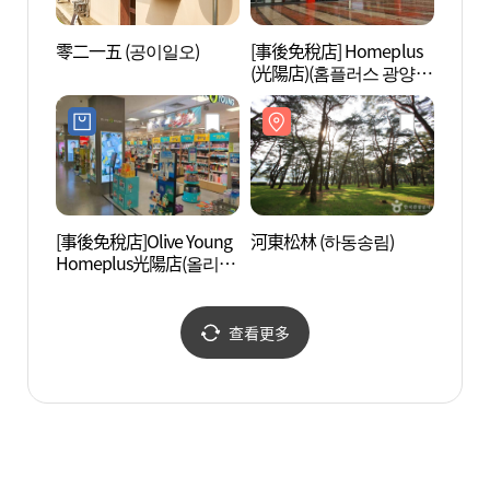
零二一五 (공이일오)
[事後免稅店] Homeplus
光陽梅
(光陽店)(홈플러스 광양
을)
점)
[事後免稅店]Olive Young
河東松林 (하동송림)
白雲山
Homeplus光陽店(올리브
동곡계
영 홈플러스 광양점)
查看更多