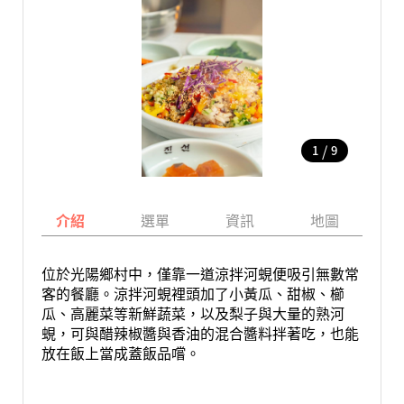
/
1
9
介紹
選單
資訊
地圖
位於光陽鄉村中，僅靠一道涼拌河蜆便吸引無數常
客的餐廳。涼拌河蜆裡頭加了小黃瓜、甜椒、櫛
瓜、高麗菜等新鮮蔬菜，以及梨子與大量的熟河
蜆，可與醋辣椒醬與香油的混合醬料拌著吃，也能
放在飯上當成蓋飯品嚐。