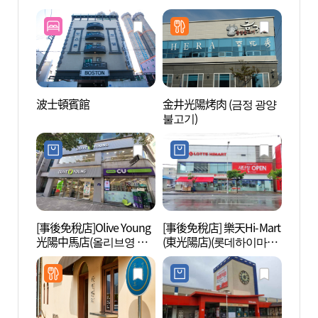
波士頓賓館
金井光陽烤肉 (금정 광양
河東松
불고기)
[事後免稅店]Olive Young
[事後免稅店] 樂天Hi-Mart
於峙溪
光陽中馬店(올리브영 광
(東光陽店)(롯데하이마트
양중마점)
동광양점)