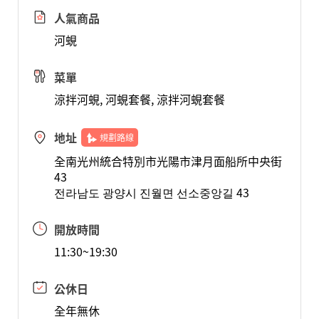
人氣商品
河蜆
菜單
涼拌河蜆, 河蜆套餐, 涼拌河蜆套餐
地址
規劃路線
全南光州統合特別市光陽市津月面船所中央街
43
전라남도 광양시 진월면 선소중앙길 43
開放時間
11:30~19:30
公休日
全年無休