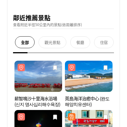
鄰近推薦景點
查看附近半徑50公里內的景點(依距離排序)
全部
觀光景點
餐廳
住宿
薪智鳴沙十里海水浴場
莞島海洋治癒中心 (완도
薪智
(신지 명사십리해수욕장)
해양치유센터)
(신지