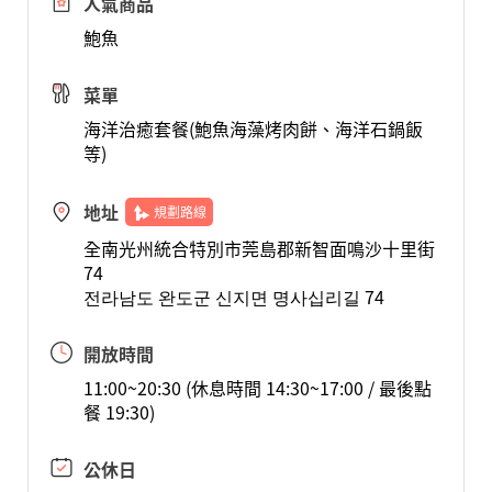
人氣商品
鮑魚
菜單
海洋治癒套餐(鮑魚海藻烤肉餅、海洋石鍋飯
等)
地址
規劃路線
全南光州統合特別市莞島郡新智面鳴沙十里街
74
전라남도 완도군 신지면 명사십리길 74
開放時間
11:00~20:30 (休息時間 14:30~17:00 / 最後點
餐 19:30)
公休日