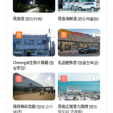
莞島塔 (완도타워)
莞島海鮮湯 (완도해물탕)
莞島塔
Cheongsil生魚片餐廳 (청
名品鮑魚宮 (명품전복궁)
莞島正
실횟집)
정도리
張保皋紀念館 (장보고기
莞島正道里九階燈 (완도
馬良美
념관)
정도리 구계등)
항(마