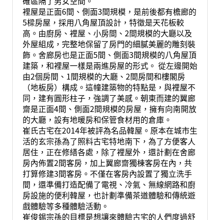
確區隔了男女空間。
裡屋是正面6間、側面3間規模，是前後都有檐廊的
5樑房屋，採用八角屋頂設計，特徵是天花板較
高。由廚房、裡屋、小房間、2間規模的大廳以及
外屋組成，完整地保留了房門的細膩美麗的雕刻裝
飾。舍廊房也是正面5間、側面3間規模的八角屋頂
建築，和裡屋一樣是兩進房屋的形式。 從左邊開始
由2個房間、1間規模的大廳、2間房間和樓閣房
（地板房）構成。這幢建築物的特點是，與裡屋不
同，建有圓形柱子，強調了美感。朝東而建的翼廊
齋是正面4間、側面2間規模的房屋，擁有向南開放
的大廳，設有地暖房和保管食材用的倉庫。
崔氏古宅在2014年被評為名品韓屋。原本在城市生
活的玄宗孫為了照料古宅特地南下，為了方便客人
居住，正在修繕各處，除了裡屋外，還計劃在舍廊
房內佈置2間客房，加上翼廊齋獨棟客房在內，共
打算修建3間客房。不僅在客房內設置了獨立洗手
間，還準備打造配備了電視、冷氣、無線網路和廚
房設施的便利韓屋，也計劃準備茶道體驗和傳統遊
戲體驗等多種體驗活動。
崔俊錫宗孫的目標是想讓來體驗古宅的人們度過舒