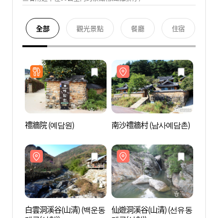
全部
觀光景點
餐廳
住宿
禮牆院 (예담원)
南沙禮牆村 (남사예담촌)
南沙禮
白雲洞溪谷(山清) (백운동
仙遊洞溪谷(山清) (선유동
仙遊洞