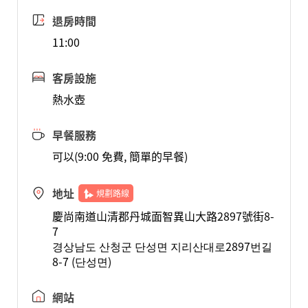
退房時間
11:00
客房設施
熱水壺
早餐服務
可以(9:00 免費, 簡單的早餐)
地址
規劃路線
慶尚南道山清郡丹城面智異山大路2897號街8-
7
경상남도 산청군 단성면 지리산대로2897번길
8-7 (단성면)
網站