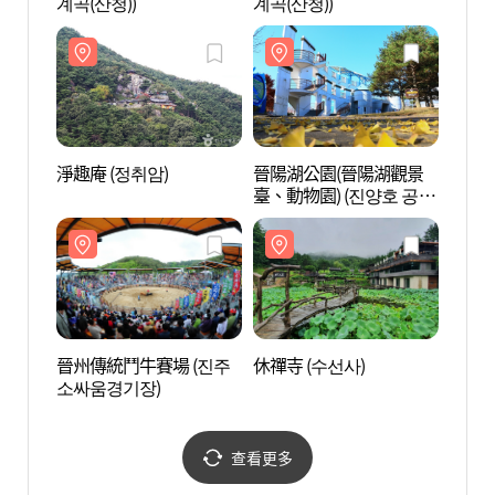
계곡(산청))
계곡(산청))
계곡(
淨趣庵 (정취암)
晉陽湖公園(晉陽湖觀景
晉陽
臺、動物園) (진양호 공원
臺、動
(진양호 전망대, 동물원))
(진양
晉州傳統鬥牛賽場 (진주
休禪寺 (수선사)
休禪寺
소싸움경기장)
查看更多