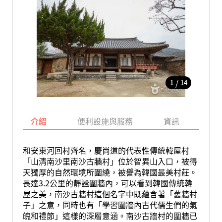
/
1
14
介紹
便利設施與服務
資訊
地
和安東河回村齊名，慶尚道的代表性傳統韓屋村
「山清南沙里南沙古牆村」位於智異山入口，被得
天獨厚的自然環境所圍繞，被譽為韓國最美村莊。
長達3.2公里的靜謐圍牆內，可以看到韓國傳統韓
屋之美，南沙古牆村這個名字中既蘊含著「舊牆村
子」之意，同時也有「學習圍牆內古代儒生們的氣
魄和禮節」這樣的深層意涵。南沙古牆村的圍牆已