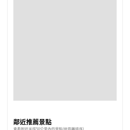
鄰近推薦景點
查看附近半徑50公里內的景點(依距離排序)