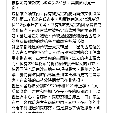
被指定為登記文化遺產第281號，其價值可見一
斑。
包括該圍牆在內，尚有被指定為慶尚南道文化遺產
資料第117號之崔氏古宅，和慶尚南道文化遺產資
料118號李氏古宅等，共有9處被指定為國家寶物或
文化遺產。南沙古牆村被指定為農村傳統主題村
莊，營運著農耕體驗、傳統遊戲體驗和結合古宅探
訪與私塾體驗的傳統學習體驗等各種活動。
韓國南部地區的傳統士大夫韓屋——崔氏古宅位於
南沙古牆村的中心位置。從南沙古牆村的公用停車
場走到古宅，高大美麗的古圍牆、聳立的挑山頂大
門和擁有230年樹齡的梅花樹迎接著客人的到來，
這裡同時也是南沙古牆村中規模最大、最華麗的建
築。慶尚南道固城鶴林里全州崔氏和梅史古宅是宗
家，在玄孫的高祖父時期就已在此紮根。
裡屋和舍廊房分別於1920年和1921年上樑，而廂
房翼廊齋、倉庫和牛棚也在差不多的時期竣工。以
裡屋為中心，舍廊房、翼廊齋和倉庫呈「口」字型
布局，舍廊房左右有兩扇中門。其中，在西側的中
門看不到裡屋和翼廊齋，這是遵從了儒教思想，明