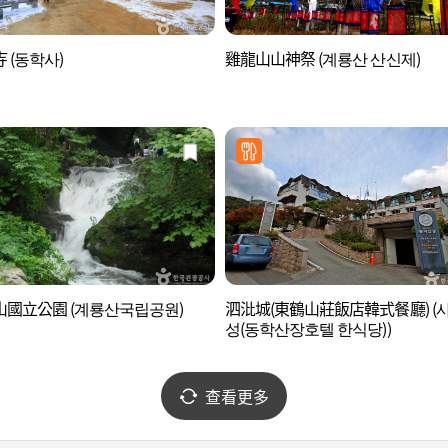
 (동학사)
雞龍山山神祭 (계룡산 산신제)
山國立公園 (계룡산국립공원)
泗沘城(東鶴山莊飯店韓式餐廳) (
성(동학산장호텔 한식당))
查看更多