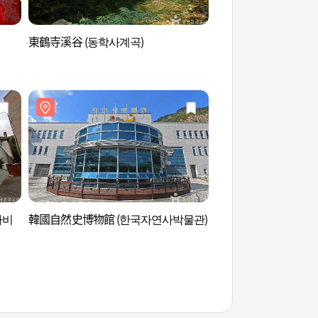
東鶴寺溪谷 (동학사계곡)
甲寺溪谷 (갑사계곡)
사비
韓國自然史博物館 (한국자연사박물관)
雞龍山國立公園 (계