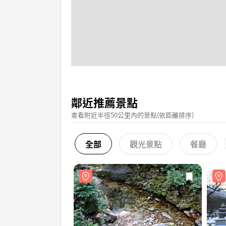
鄰近推薦景點
查看附近半徑50公里內的景點(依距離排序)
全部
觀光景點
餐廳