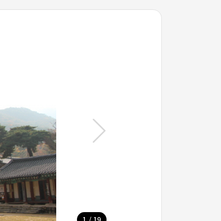
/
1
19