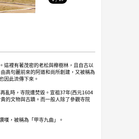
。這裡有著茂密的老松與櫸樹林，且自古以
，由高句麗前來的阿道和尚所創建，又被稱為
也因此流傳下來。
亂時，寺院遭焚毀。宣祖37年(西元1604
珍貴的文物與古蹟。而一般人除了參觀寺院
讚嘆，被稱為「甲寺九曲」。