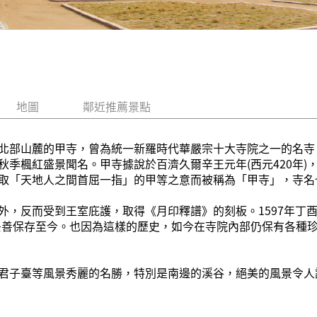
地圖
鄰近推薦景點
北部山麓的甲寺，曾為統一新羅時代華嚴宗十大寺院之一的名寺
秋季楓紅盛景聞名。甲寺據說於百濟久爾辛王元年(西元420年)
取「天地人之間首屈一指」的甲等之意而被稱為「甲寺」，寺名
，反而受到王室庇護，取得《月印釋譜》的刻板。1597年丁酉再
妥善保存至今。也因為這樣的歷史，如今在寺院內部仍保有各種
君子臺等風景秀麗的名勝，特別是南邊的溪谷，絕美的風景令人