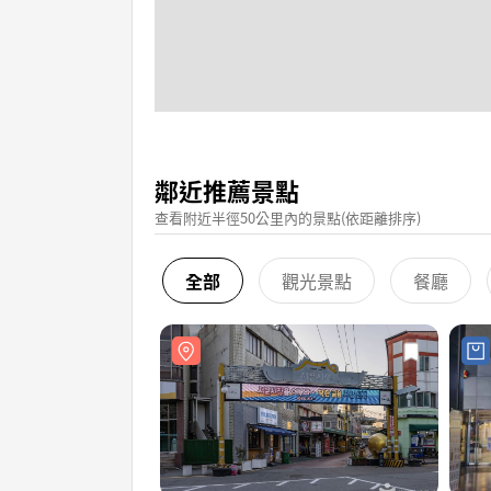
鄰近推薦景點
查看附近半徑50公里內的景點(依距離排序)
全部
觀光景點
餐廳