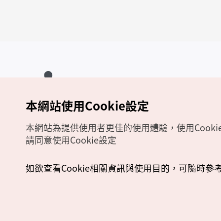
本網站使用Cookie設定
Copyrights (c) 韓國觀光公社版權所有
如有相關疑問或建議，歡迎來信至
官方信箱
chinese_big5@knto.or.kr
本網站為提供使用者更佳的使用體驗，使用Cooki
請同意使用Cookie設定
如欲查看Cookie相關資訊與使用目的，可隨時參