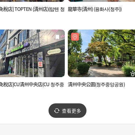
免稅店] TOPTEN (清州店)(탑텐 청
龍華寺(清州) (용화사(청주))
免稅店]CU清州中央店(CU 청주중
清州中央公園(청주중앙공원)
查看更多