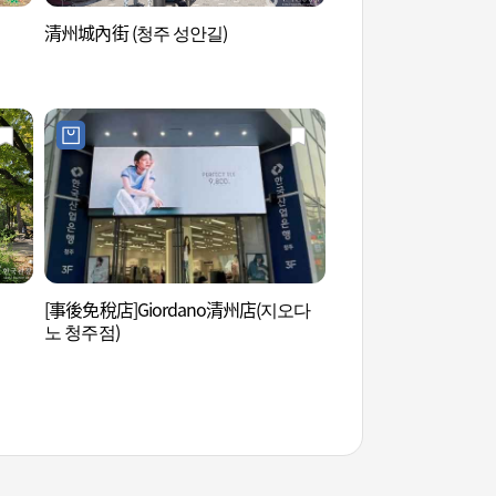
清州城內街 (청주 성안길)
西門風物夜市&西門市
문풍물야시장&서문
[事後免稅店]Giordano清州店(지오다
清州古印刷博物館 (
노 청주점)