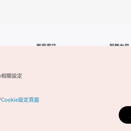
實用資訊
服務內容
韓國觀光公社APP
服務條款
1330韓國旅遊諮詢翻譯熱線
FAQ
e相關設定
韓國旅遊地圖
個人資訊保
電子書
Cookie 設
Odii
Cookie政策
考
Cookie設定頁面
位置資訊服
個人位置資