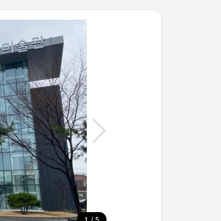
/
1
5