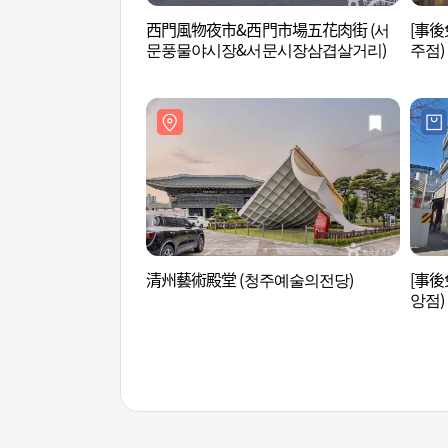
西門風物夜市&西門市場五花肉街 (서
[事後
문풍물야시장&서문시장삼겹살거리)
주점)
清州藝術殿堂 (청주예술의전당)
[事後
앙점)