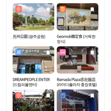
光州公園 (광주공원)
Geomok韓定食 (거목한
光州公
정식)
DREAMPEOPLE ENTER
Ramada Plaza忠壯飯店
光州劇
(드림피플엔터)
(라마다플라자 충장호텔)