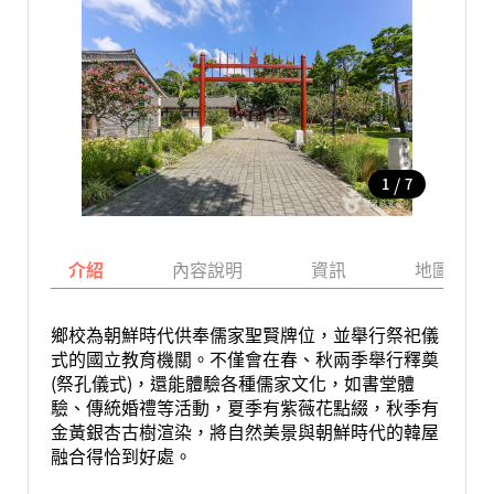
/
1
7
介紹
內容說明
資訊
地圖
鄉校為朝鮮時代供奉儒家聖賢牌位，並舉行祭祀儀
式的國立教育機關。不僅會在春、秋兩季舉行釋奠
(祭孔儀式)，還能體驗各種儒家文化，如書堂體
驗、傳統婚禮等活動，夏季有紫薇花點綴，秋季有
金黃銀杏古樹渲染，將自然美景與朝鮮時代的韓屋
融合得恰到好處。