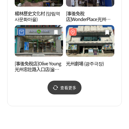
楊林歷史文化村 (양림역
[事後免稅
忠壯路
사문화마을)
店]WonderPlace光州中
콩골목
央路店(원더플레이스 광
주중앙로점)
[事後免稅店]Olive Young
光州劇場 (광주극장)
崔昇孝
光州忠壯路入口店(올리
브영 광주충장로입구점)
查看更多