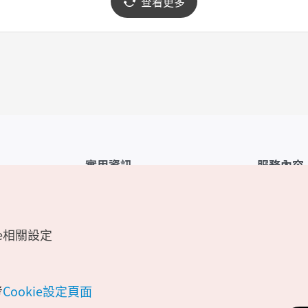
查看更多
實用資訊
服務內容
韓國觀光公社APP
服務條款
1330韓國旅遊諮詢翻譯熱線
FAQ
e相關設定
韓國旅遊地圖
個人資訊保
電子書
Cookie 設
Odii
Cookie政策
考
Cookie設定頁面
位置資訊服