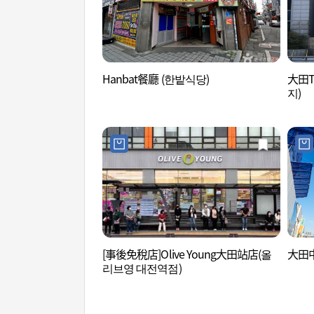
Hanbat餐廳 (한밭식당)
大田T
지)
[事後免稅店]Olive Young大田站店(올
大田中
리브영 대전역점)