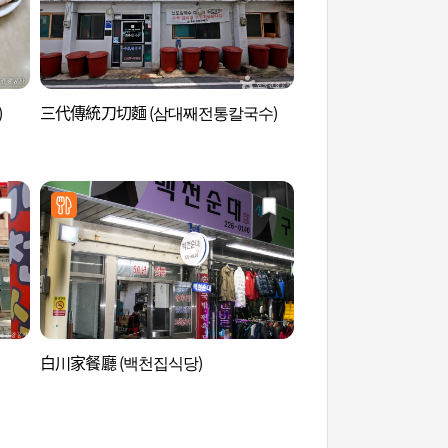
)
三代傳統刀切麵 (삼대째전통칼국수)
大田Travel Loun
지)
白川家餐廳 (백천집식당)
大田現代藝廊 (대전