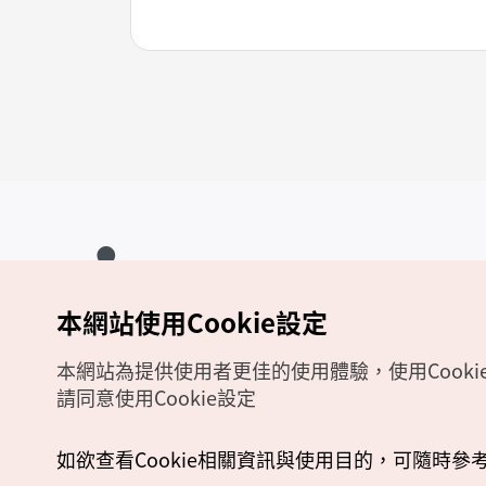
本網站使用Cookie設定
Copyrights (c) 韓國觀光公社版權所有
如有相關疑問或建議，歡迎來信至
官方信箱
chinese_big5@knto.or.kr
本網站為提供使用者更佳的使用體驗，使用Cooki
請同意使用Cookie設定
如欲查看Cookie相關資訊與使用目的，可隨時參