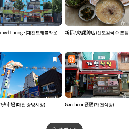
ravel Lounge (대전트래블라운
新都刀切麵總店 (신도칼국수 본점
央市場 (대전 중앙시장)
Gaecheon餐廳 (개천식당)