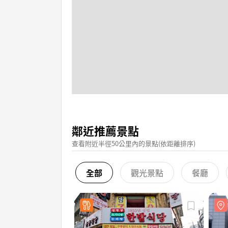
鄰近推薦景點
查看附近半徑50公里內的景點(依距離排序)
全部
觀光景點
餐廳