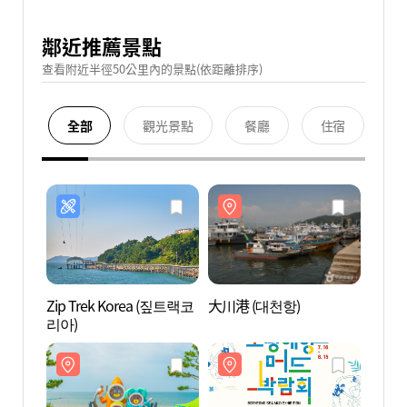
鄰近推薦景點
查看附近半徑50公里內的景點(依距離排序)
全部
觀光景點
餐廳
住宿
Zip Trek Korea (짚트랙코
大川港 (대천항)
大川港
리아)