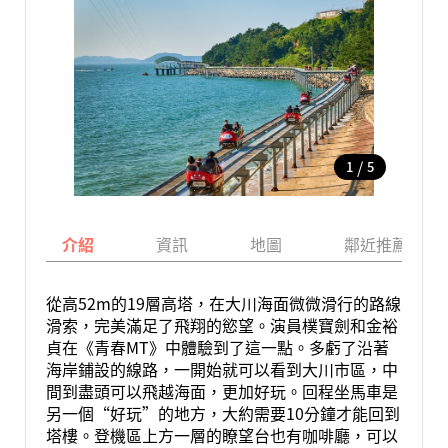
/
1
5
介紹
資訊
地圖
鄰近推薦景點
從高52m的19層高塔，在大川海面微微滑行的路線
滑索，完美滿足了飛翔的慾望。演員樸寶劍和金裕
貞在《青春MT》中體驗到了這一點。多虧了沿著
海岸鋪設的線路，一開始就可以看到大川市區，中
間到盡頭可以飛越海面，更加好玩。回程坐馬車是
另一個“好玩”的地方，大約需要10分鐘才能回到
塔樓。登機區上方一層的瞭望台也有咖啡廳，可以