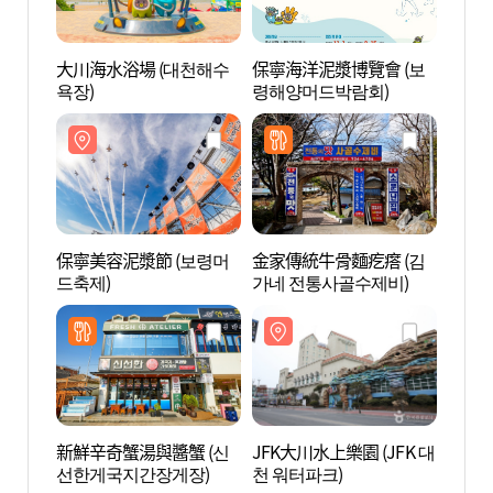
大川海水浴場 (대천해수
保寧海洋泥漿博覽會 (보
JFK
욕장)
령해양머드박람회)
천 워
保寧美容泥漿節 (보령머
金家傳統牛骨麵疙瘩 (김
尚和園
드축제)
가네 전통사골수제비)
新鮮辛奇蟹湯與醬蟹 (신
JFK大川水上樂園 (JFK 대
武昌浦
선한게국지간장게장)
천 워터파크)
해수욕