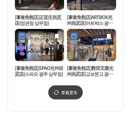
[事後免稅店]正官庄尚武
[事後免稅店]ARTBOX光
榮山江
店(정관장 상무점)
州尚武店(아트박스 광주
자전거
상무점)
[事後免稅店]SPAO光州尚
[事後免稅店]教保文庫光
光州世
武店(스파오 광주 상무점)
州尚武店(교보문고 광주
월드컵
상무점)
查看更多