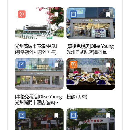
光州廣域市表演MARU
[事後免稅店]Olive Young
光州廣
(광주광역시공연마루)
光州尚武站店(올리브영
(광주
광주상무역점)
[事後免稅店]Olive Young
松鶴 (송학)
金大中
光州尚武市廳店(올리브
컨벤션
영 광주상무시청점)